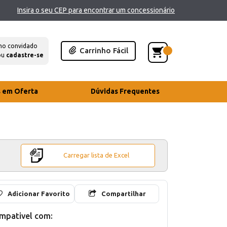
Insira o seu CEP para encontrar um concessionário
mo convidado
Carrinho Fácil
ou
cadastre-se
s em Oferta
Dúvidas Frequentes
Carregar lista de Excel
Adicionar Favorito
Compartilhar
mpativel com: