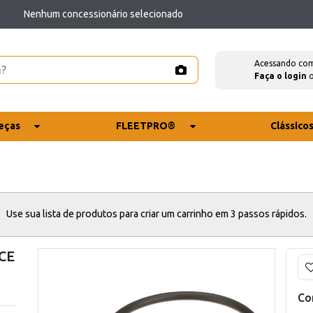
Nenhum concessionário selecionado
Acessando co
Faça o login
eças
FLEETPRO®
Clássico
Use sua lista de produtos para criar um carrinho em 3 passos rápidos.
 CE
Co