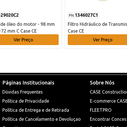
329020C2
1346027C1
PN
o de óleo do motor - 98 mm
Filtro Hidráulico de Transmi
172 mm C Case CE
Case CE
Ver Preço
Ver Preço
Páginas Institucionais
Sobre Nós
Dúvidas Frequentes
CASE Constructio
Política de Privacidade
E-commerce CAS
Política de Entrega e de Retirada
FLEETPRO
Política de Cancelamento e Devoluçao
Encontrar Conces