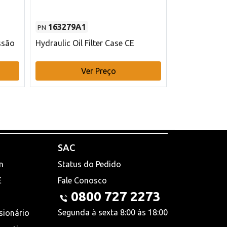
163279A1
48145970
PN
PN
ssão
Hydraulic Oil Filter Case CE
Filtro de com
x 75 mm L Ca
Ver Preço
V
SAC
n
Status do Pedido
E
Fale Conosco
0800 727 2273
Segunda à sexta 8:00 às 18:00
sionário