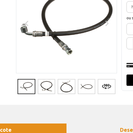
ou 
cote
Dese