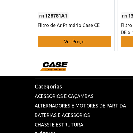
128781A1
1
PN
PN
l - 80 mm DE
Filtro de Ar Primário Case CE
Filtr
DE x 
o
Ver Preço
Categorias
ACESSÓRIOS E CAÇAMBAS
ALTERNADORES E MOTORES DE PARTIDA
BATERIAS E ACESSÓRIOS
CHASSI E ESTRUTURA