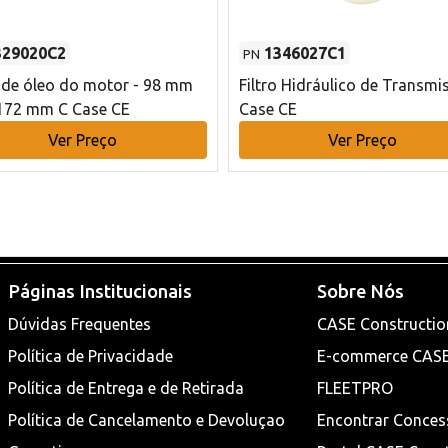
329020C2
1346027C1
PN
o de óleo do motor - 98 mm
Filtro Hidráulico de Transmi
172 mm C Case CE
Case CE
Ver Preço
Ver Preço
Páginas Institucionais
Sobre Nós
Dúvidas Frequentes
CASE Constructio
Política de Privacidade
E-commerce CAS
Política de Entrega e de Retirada
FLEETPRO
Política de Cancelamento e Devoluçao
Encontrar Conces