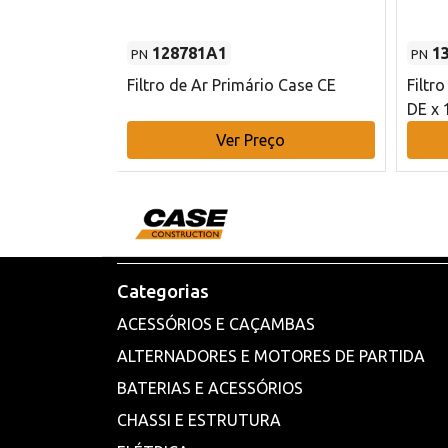
128781A1
1
PN
PN
l - 80 mm DE
Filtro de Ar Primário Case CE
Filtr
DE x 
o
Ver Preço
Categorias
ACESSÓRIOS E CAÇAMBAS
ALTERNADORES E MOTORES DE PARTIDA
BATERIAS E ACESSÓRIOS
CHASSI E ESTRUTURA