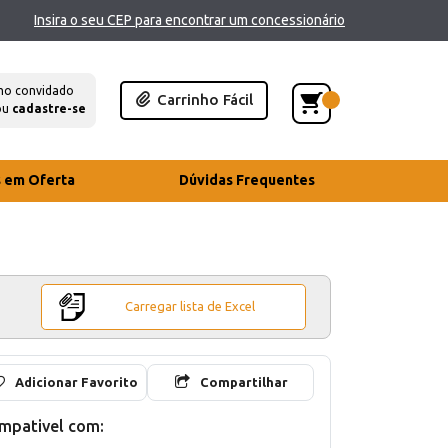
Insira o seu CEP para encontrar um concessionário
mo convidado
Carrinho Fácil
ou
cadastre-se
s em Oferta
Dúvidas Frequentes
Carregar lista de Excel
Adicionar Favorito
Compartilhar
mpativel com: