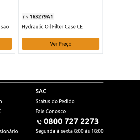
163279A1
48145970
PN
PN
ssão
Hydraulic Oil Filter Case CE
Filtro de com
x 75 mm L Ca
Ver Preço
V
SAC
n
Status do Pedido
E
Fale Conosco
0800 727 2273
Segunda à sexta 8:00 às 18:00
sionário