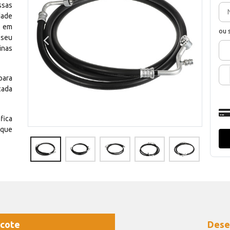
ssas
dade
e em
ou 
 seu
inas
para
cada
fica
 que
cote
Dese