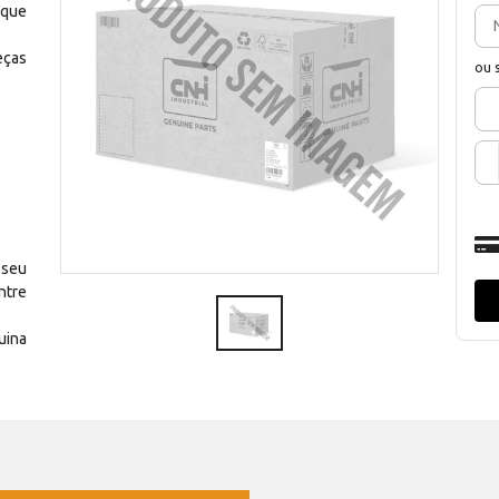
 que
eças
ou 
 seu
ntre
uina