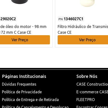
329020C2
1346027C1
PN
o de óleo do motor - 98 mm
Filtro Hidráulico de Transmi
172 mm C Case CE
Case CE
Ver Preço
Ver Preço
Páginas Institucionais
Sobre Nós
Dúvidas Frequentes
CASE Constructio
Política de Privacidade
E-commerce CAS
Política de Entrega e de Retirada
FLEETPRO
Política de Cancelamento e Devoluçao
Encontrar Conces