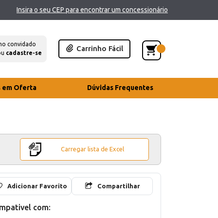
Insira o seu CEP para encontrar um concessionário
mo convidado
Carrinho Fácil
ou
cadastre-se
s em Oferta
Dúvidas Frequentes
Carregar lista de Excel
Adicionar Favorito
Compartilhar
mpativel com: