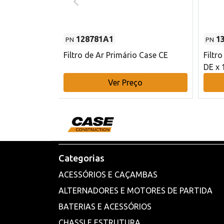
128781A1
1
PN
PN
l - 80 mm DE
Filtro de Ar Primário Case CE
Filtr
DE x 
o
Ver Preço
Categorias
ACESSÓRIOS E CAÇAMBAS
ALTERNADORES E MOTORES DE PARTIDA
BATERIAS E ACESSÓRIOS
CHASSI E ESTRUTURA