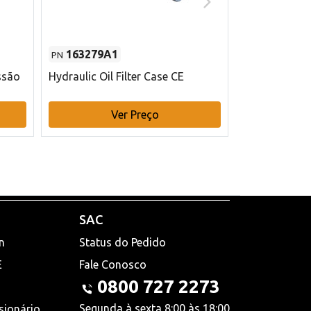
163279A1
48145970
PN
PN
ssão
Hydraulic Oil Filter Case CE
Filtro de com
x 75 mm L Ca
Ver Preço
V
SAC
n
Status do Pedido
E
Fale Conosco
0800 727 2273
Segunda à sexta 8:00 às 18:00
sionário