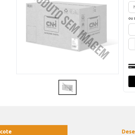
ou 
cote
Dese