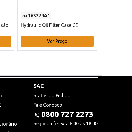
163279A1
48145970
PN
PN
ssão
Hydraulic Oil Filter Case CE
Filtro de com
x 75 mm L Ca
Ver Preço
V
SAC
n
Status do Pedido
E
Fale Conosco
0800 727 2273
Segunda à sexta 8:00 às 18:00
sionário