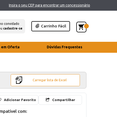
Insira o seu CEP para encontrar um concessionário
mo convidado
Carrinho Fácil
ou
cadastre-se
s em Oferta
Dúvidas Frequentes
Carregar lista de Excel
Adicionar Favorito
Compartilhar
mpativel com: