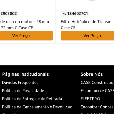
329020C2
1346027C1
PN
o de óleo do motor - 98 mm
Filtro Hidráulico de Transmi
172 mm C Case CE
Case CE
Ver Preço
Ver Preço
Páginas Institucionais
Sobre Nós
Dúvidas Frequentes
CASE Constructio
Política de Privacidade
E-commerce CAS
Política de Entrega e de Retirada
FLEETPRO
Política de Cancelamento e Devoluçao
Encontrar Conces