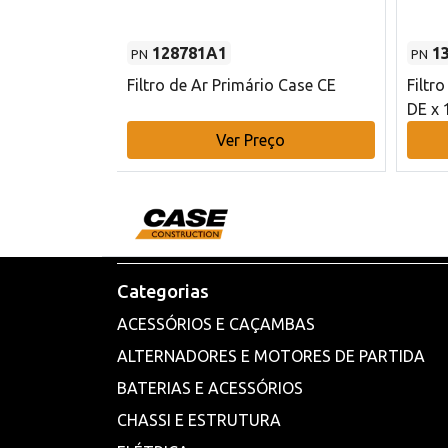
128781A1
1
PN
PN
l - 80 mm DE
Filtro de Ar Primário Case CE
Filtr
DE x 
o
Ver Preço
Categorias
ACESSÓRIOS E CAÇAMBAS
ALTERNADORES E MOTORES DE PARTIDA
BATERIAS E ACESSÓRIOS
CHASSI E ESTRUTURA