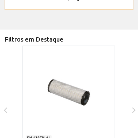
Filtros em Destaque
PN
128781A1