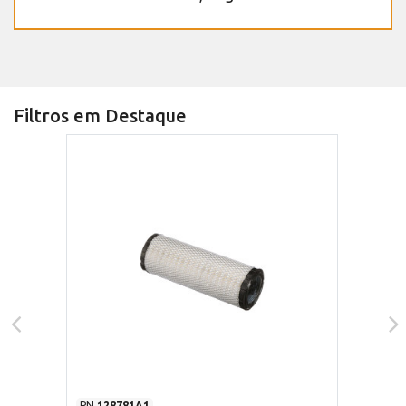
Filtros em Destaque
PN
128781A1