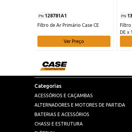
128781A1
1
PN
PN
l - 80 mm DE
Filtro de Ar Primário Case CE
Filtr
DE x 
o
Ver Preço
Categorias
ACESSÓRIOS E CAÇAMBAS
ALTERNADORES E MOTORES DE PARTIDA
BATERIAS E ACESSÓRIOS
CHASSI E ESTRUTURA