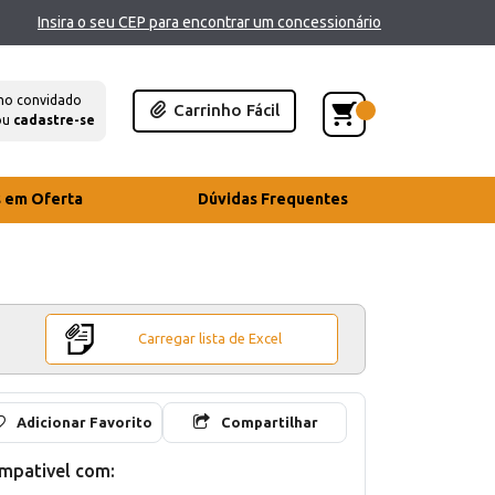
Insira o seu CEP para encontrar um concessionário
mo convidado
Carrinho Fácil
ou
cadastre-se
s em Oferta
Dúvidas Frequentes
Carregar lista de Excel
Adicionar Favorito
Compartilhar
mpativel com: