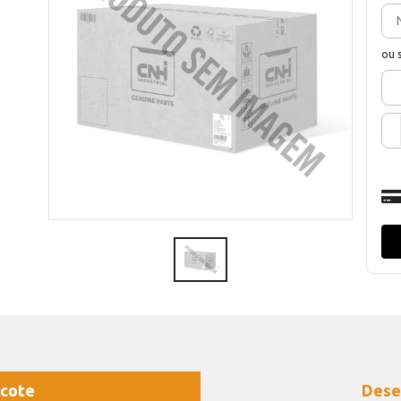
ou 
cote
Dese