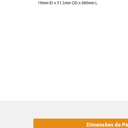
19mm ID x 31.2mm OD x 680mm L
Dimensões do Pa