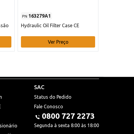
163279A1
48145970
PN
PN
ssão
Hydraulic Oil Filter Case CE
Filtro de com
x 75 mm L Ca
Ver Preço
V
SAC
n
Status do Pedido
E
Fale Conosco
0800 727 2273
Segunda à sexta 8:00 às 18:00
sionário