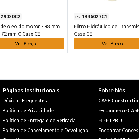
329020C2
1346027C1
PN
o de óleo do motor - 98 mm
Filtro Hidráulico de Transmi
172 mm C Case CE
Case CE
Ver Preço
Ver Preço
Páginas Institucionais
Sobre Nós
Dúvidas Frequentes
CASE Constructio
Política de Privacidade
E-commerce CAS
Política de Entrega e de Retirada
FLEETPRO
Política de Cancelamento e Devoluçao
Encontrar Conces