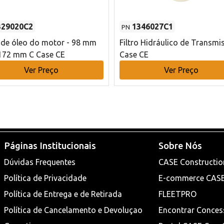
329020C2
1346027C1
PN
o de óleo do motor - 98 mm
Filtro Hidráulico de Transmi
172 mm C Case CE
Case CE
Ver Preço
Ver Preço
Páginas Institucionais
Sobre Nós
Dúvidas Frequentes
CASE Constructio
Política de Privacidade
E-commerce CAS
Política de Entrega e de Retirada
FLEETPRO
Política de Cancelamento e Devoluçao
Encontrar Conces