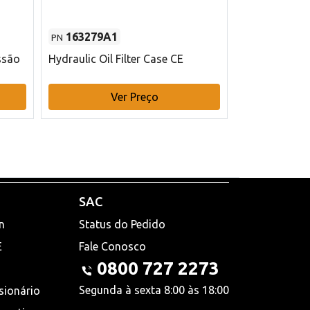
163279A1
48145970
PN
PN
ssão
Hydraulic Oil Filter Case CE
Filtro de com
x 75 mm L Ca
Ver Preço
V
SAC
n
Status do Pedido
E
Fale Conosco
0800 727 2273
Segunda à sexta 8:00 às 18:00
sionário