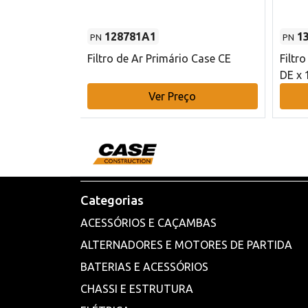
128781A1
1
PN
PN
l - 80 mm DE
Filtro de Ar Primário Case CE
Filtr
DE x 
o
Ver Preço
Categorias
ACESSÓRIOS E CAÇAMBAS
ALTERNADORES E MOTORES DE PARTIDA
BATERIAS E ACESSÓRIOS
CHASSI E ESTRUTURA