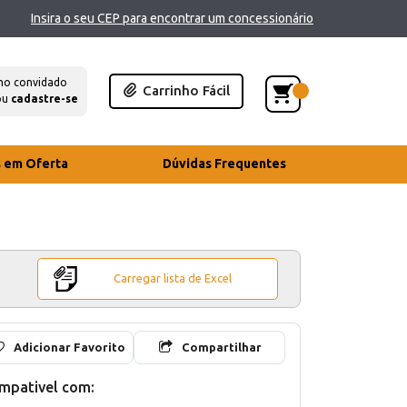
Insira o seu CEP para encontrar um concessionário
mo convidado
Carrinho Fácil
ou
cadastre-se
s em Oferta
Dúvidas Frequentes
Carregar lista de Excel
Adicionar Favorito
Compartilhar
mpativel com: