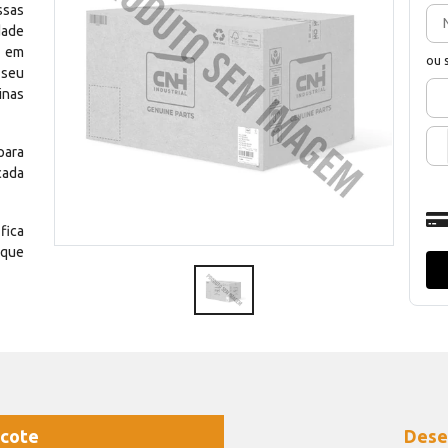
ssas
dade
e em
ou 
 seu
inas
para
cada
fica
 que
cote
Dese