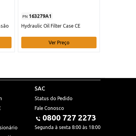
163279A1
48145970
PN
PN
ssão
Hydraulic Oil Filter Case CE
Filtro de com
x 75 mm L Ca
Ver Preço
V
SAC
n
Status do Pedido
E
Fale Conosco
0800 727 2273
Segunda à sexta 8:00 às 18:00
sionário