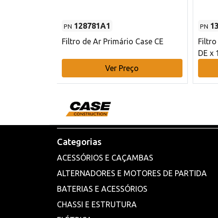
128781A1
1
PN
PN
l - 80 mm DE
Filtro de Ar Primário Case CE
Filtr
DE x 
o
Ver Preço
Categorias
ACESSÓRIOS E CAÇAMBAS
ALTERNADORES E MOTORES DE PARTIDA
BATERIAS E ACESSÓRIOS
CHASSI E ESTRUTURA