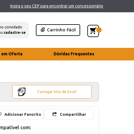
Insira o seu CEP para encontrar um concessionário
mo convidado
Carrinho Fácil
ou
cadastre-se
s em Oferta
Dúvidas Frequentes
Carregar lista de Excel
Adicionar Favorito
Compartilhar
mpativel com: