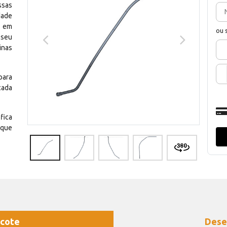
ssas
dade
e em
ou 
 seu
inas
para
cada
fica
 que
cote
Dese