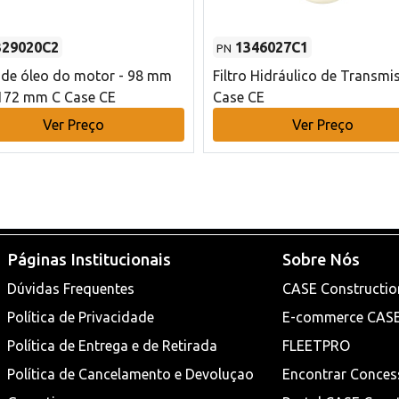
329020C2
1346027C1
PN
o de óleo do motor - 98 mm
Filtro Hidráulico de Transmi
172 mm C Case CE
Case CE
Ver Preço
Ver Preço
Páginas Institucionais
Sobre Nós
Dúvidas Frequentes
CASE Constructio
Política de Privacidade
E-commerce CAS
Política de Entrega e de Retirada
FLEETPRO
Política de Cancelamento e Devoluçao
Encontrar Conces