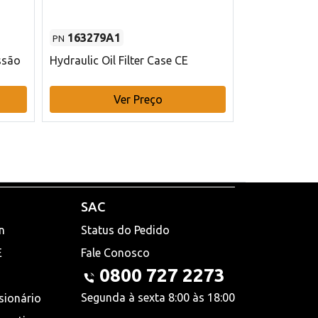
163279A1
48145970
PN
PN
ssão
Hydraulic Oil Filter Case CE
Filtro de com
x 75 mm L Ca
Ver Preço
V
SAC
n
Status do Pedido
E
Fale Conosco
0800 727 2273
Segunda à sexta 8:00 às 18:00
sionário