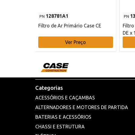
128781A1
1
PN
PN
l - 80 mm DE
Filtro de Ar Primário Case CE
Filtr
DE x 
o
Ver Preço
Categorias
ACESSÓRIOS E CAÇAMBAS
ALTERNADORES E MOTORES DE PARTIDA
BATERIAS E ACESSÓRIOS
CHASSI E ESTRUTURA