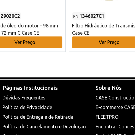
329020C2
1346027C1
PN
o de óleo do motor - 98 mm
Filtro Hidráulico de Transmi
172 mm C Case CE
Case CE
Ver Preço
Ver Preço
Páginas Institucionais
Sobre Nós
Dúvidas Frequentes
CASE Constructio
Política de Privacidade
E-commerce CAS
Política de Entrega e de Retirada
FLEETPRO
Política de Cancelamento e Devoluçao
Encontrar Conces