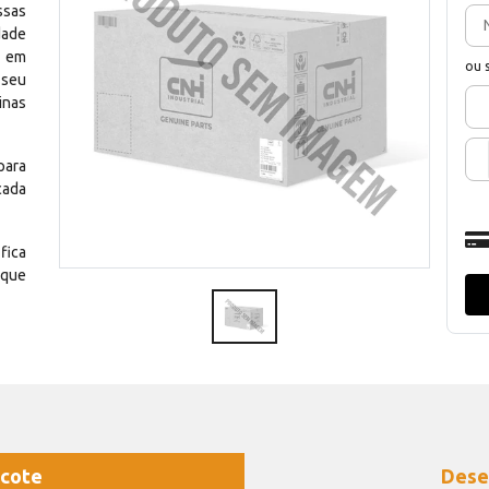
ssas
dade
e em
ou 
 seu
inas
para
cada
fica
 que
cote
Dese