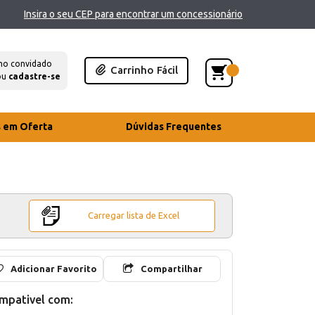
Insira o seu CEP para encontrar um concessionário
mo convidado
Carrinho Fácil
ou
cadastre-se
s em Oferta
Dúvidas Frequentes
Carregar lista de Excel
Adicionar Favorito
Compartilhar
mpativel com: