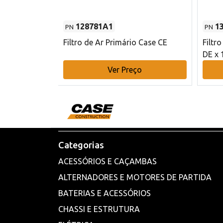
128781A1
1
PN
PN
l - 80 mm DE
Filtro de Ar Primário Case CE
Filtr
DE x 
o
Ver Preço
Categorias
ACESSÓRIOS E CAÇAMBAS
ALTERNADORES E MOTORES DE PARTIDA
BATERIAS E ACESSÓRIOS
CHASSI E ESTRUTURA