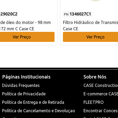
329020C2
1346027C1
PN
o de óleo do motor - 98 mm
Filtro Hidráulico de Transmi
172 mm C Case CE
Case CE
Ver Preço
Ver Preço
Páginas Institucionais
Sobre Nós
Dúvidas Frequentes
CASE Constructio
Política de Privacidade
E-commerce CAS
Política de Entrega e de Retirada
FLEETPRO
Política de Cancelamento e Devoluçao
Encontrar Conces