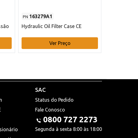
163279A1
48145970
PN
PN
ssão
Hydraulic Oil Filter Case CE
Filtro de com
x 75 mm L Ca
Ver Preço
V
SAC
n
Status do Pedido
E
Fale Conosco
0800 727 2273
Segunda à sexta 8:00 às 18:00
sionário