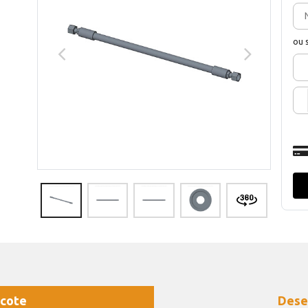
ou 
cote
Dese