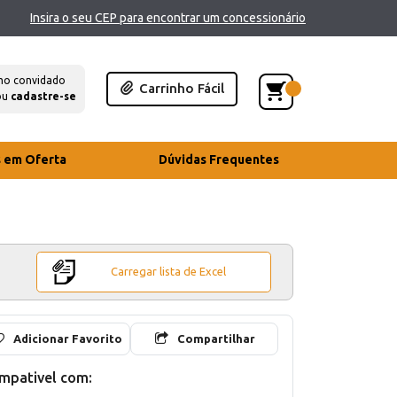
Insira o seu CEP para encontrar um concessionário
mo convidado
Carrinho Fácil
ou
cadastre-se
s em Oferta
Dúvidas Frequentes
Carregar lista de Excel
Adicionar Favorito
Compartilhar
mpativel com: