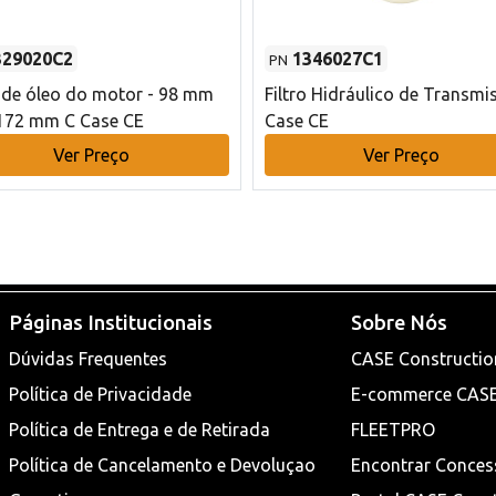
329020C2
1346027C1
PN
o de óleo do motor - 98 mm
Filtro Hidráulico de Transmi
172 mm C Case CE
Case CE
Ver Preço
Ver Preço
Páginas Institucionais
Sobre Nós
Dúvidas Frequentes
CASE Constructio
Política de Privacidade
E-commerce CAS
Política de Entrega e de Retirada
FLEETPRO
Política de Cancelamento e Devoluçao
Encontrar Conces