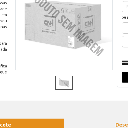
ssas
dade
e em
ou 
 seu
inas
para
cada
fica
 que
cote
Dese