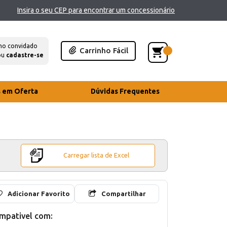
Insira o seu CEP para encontrar um concessionário
mo convidado
Carrinho Fácil
ou
cadastre-se
s em Oferta
Dúvidas Frequentes
Carregar lista de Excel
Adicionar Favorito
Compartilhar
mpativel com: