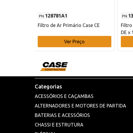
128781A1
1
PN
PN
l - 80 mm DE
Filtro de Ar Primário Case CE
Filtr
DE x 
o
Ver Preço
Categorias
ACESSÓRIOS E CAÇAMBAS
ALTERNADORES E MOTORES DE PARTIDA
BATERIAS E ACESSÓRIOS
CHASSI E ESTRUTURA