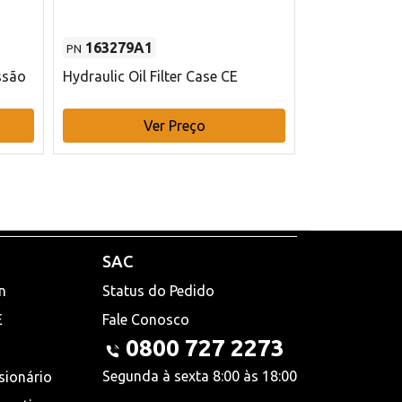
163279A1
48145970
PN
PN
ssão
Hydraulic Oil Filter Case CE
Filtro de com
x 75 mm L Ca
Ver Preço
V
SAC
n
Status do Pedido
E
Fale Conosco
0800 727 2273
Segunda à sexta 8:00 às 18:00
sionário