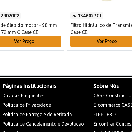
329020C2
1346027C1
PN
o de óleo do motor - 98 mm
Filtro Hidráulico de Transmi
172 mm C Case CE
Case CE
Ver Preço
Ver Preço
Páginas Institucionais
Sobre Nós
Dúvidas Frequentes
CASE Constructio
Política de Privacidade
E-commerce CAS
Política de Entrega e de Retirada
FLEETPRO
Política de Cancelamento e Devoluçao
Encontrar Conces