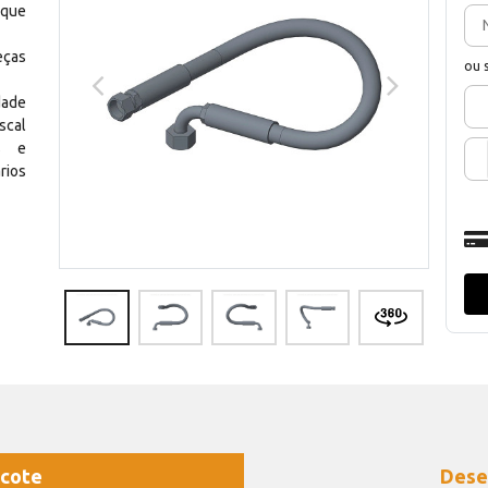
 que
eças
ou 
dade
scal
os e
rios
cote
Dese