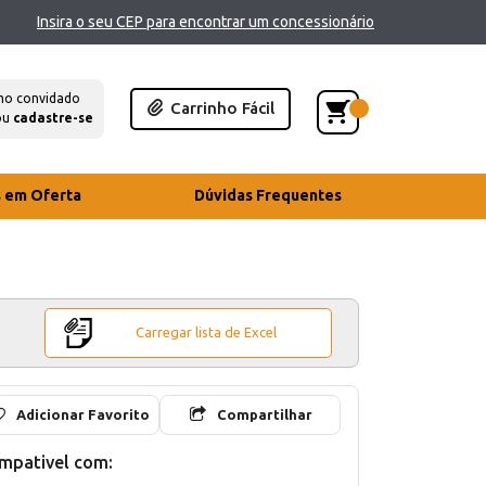
Insira o seu CEP para encontrar um concessionário
mo convidado
Carrinho Fácil
ou
cadastre-se
s em Oferta
Dúvidas Frequentes
Carregar lista de Excel
Adicionar Favorito
Compartilhar
mpativel com: