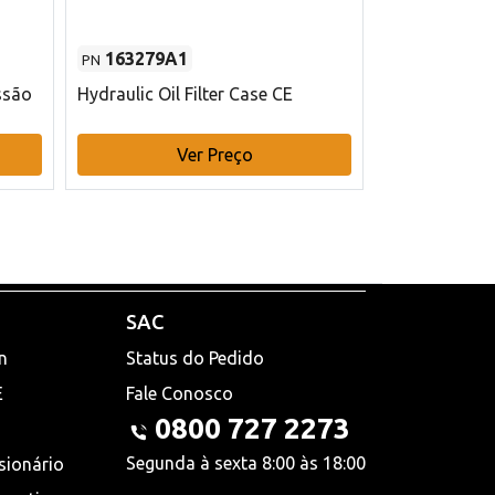
163279A1
48145970
PN
PN
ssão
Hydraulic Oil Filter Case CE
Filtro de com
x 75 mm L Ca
Ver Preço
V
SAC
n
Status do Pedido
E
Fale Conosco
0800 727 2273
Segunda à sexta 8:00 às 18:00
sionário