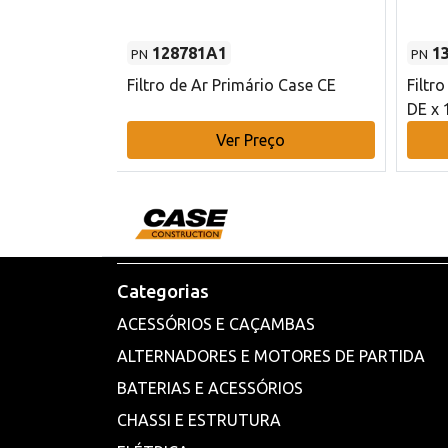
128781A1
1
PN
PN
l - 80 mm DE
Filtro de Ar Primário Case CE
Filtr
DE x 
o
Ver Preço
Categorias
ACESSÓRIOS E CAÇAMBAS
ALTERNADORES E MOTORES DE PARTIDA
BATERIAS E ACESSÓRIOS
CHASSI E ESTRUTURA