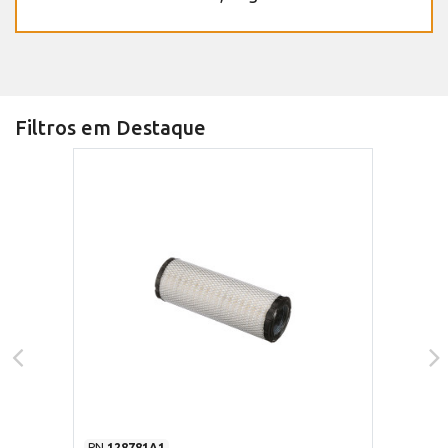
Filtros em Destaque
PN
128781A1