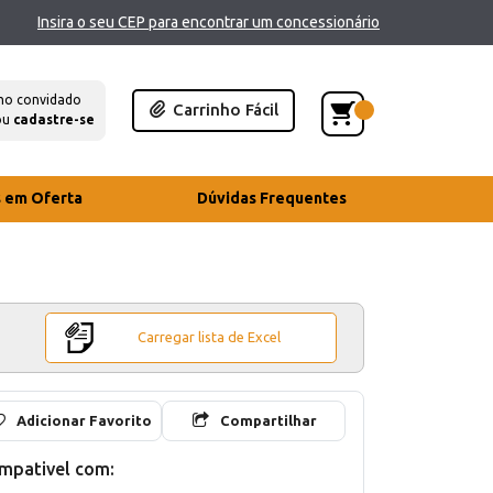
Insira o seu CEP para encontrar um concessionário
mo convidado
Carrinho Fácil
ou
cadastre-se
s em Oferta
Dúvidas Frequentes
Carregar lista de Excel
Adicionar Favorito
Compartilhar
mpativel com: