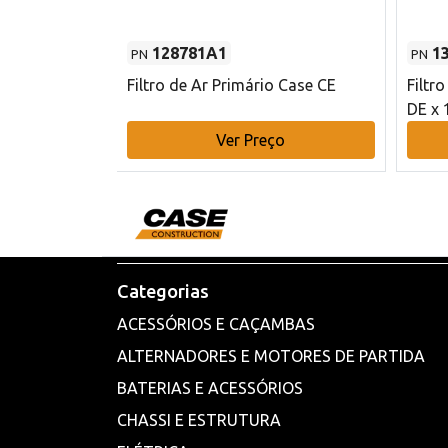
128781A1
1
PN
PN
l - 80 mm DE
Filtro de Ar Primário Case CE
Filtr
DE x 
o
Ver Preço
Categorias
ACESSÓRIOS E CAÇAMBAS
ALTERNADORES E MOTORES DE PARTIDA
BATERIAS E ACESSÓRIOS
CHASSI E ESTRUTURA