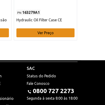
163279A1
48145970
PN
PN
ssão
Hydraulic Oil Filter Case CE
Filtro de com
x 75 mm L Ca
Ver Preço
V
SAC
n
Status do Pedido
E
Fale Conosco
0800 727 2273
Segunda à sexta 8:00 às 18:00
sionário