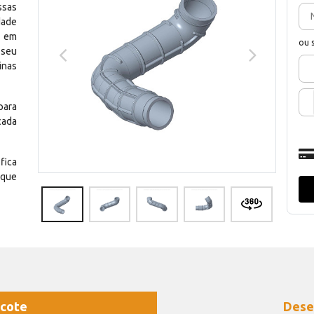
ssas
dade
e em
ou 
 seu
inas
para
cada
fica
 que
cote
Dese