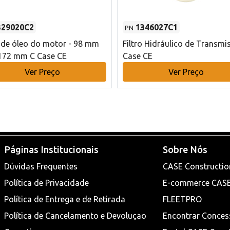
329020C2
1346027C1
PN
o de óleo do motor - 98 mm
Filtro Hidráulico de Transmi
172 mm C Case CE
Case CE
Ver Preço
Ver Preço
Páginas Institucionais
Sobre Nós
Dúvidas Frequentes
CASE Constructio
Política de Privacidade
E-commerce CAS
Política de Entrega e de Retirada
FLEETPRO
Política de Cancelamento e Devoluçao
Encontrar Conces