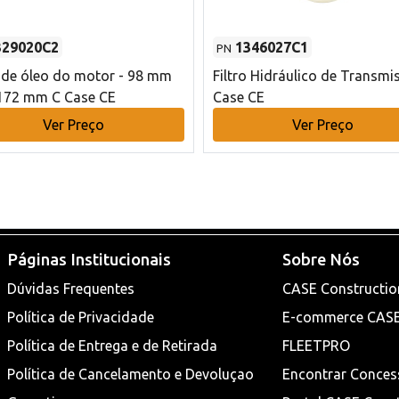
329020C2
1346027C1
PN
o de óleo do motor - 98 mm
Filtro Hidráulico de Transmi
172 mm C Case CE
Case CE
Ver Preço
Ver Preço
Páginas Institucionais
Sobre Nós
Dúvidas Frequentes
CASE Constructio
Política de Privacidade
E-commerce CAS
Política de Entrega e de Retirada
FLEETPRO
Política de Cancelamento e Devoluçao
Encontrar Conces