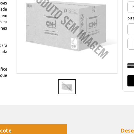
ssas
dade
e em
ou 
 seu
inas
para
cada
fica
 que
cote
Dese