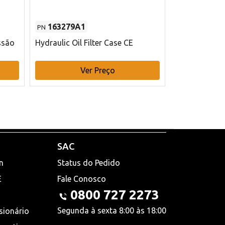
163279A1
48145970
PN
PN
ssão
Hydraulic Oil Filter Case CE
Filtro de com
x 75 mm L Ca
Ver Preço
V
SAC
n
Status do Pedido
E
Fale Conosco
0800 727 2273
Segunda à sexta 8:00 às 18:00
sionário