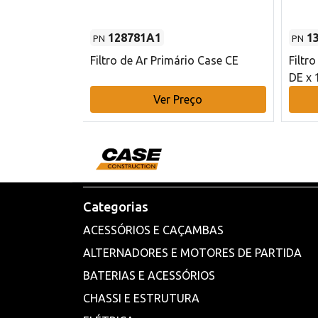
128781A1
1
PN
PN
l - 80 mm DE
Filtro de Ar Primário Case CE
Filtr
DE x 
o
Ver Preço
Categorias
ACESSÓRIOS E CAÇAMBAS
ALTERNADORES E MOTORES DE PARTIDA
BATERIAS E ACESSÓRIOS
CHASSI E ESTRUTURA