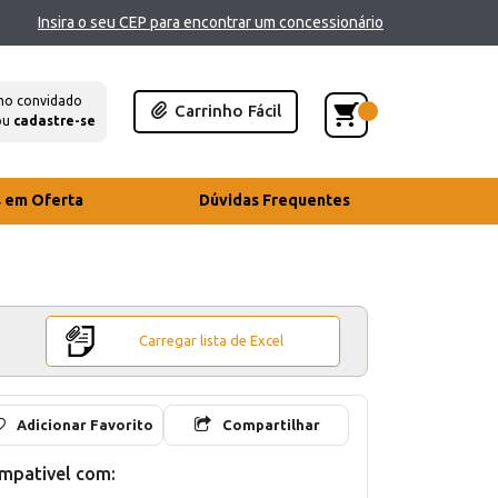
Insira o seu CEP para encontrar um concessionário
mo convidado
Carrinho Fácil
ou
cadastre-se
s em Oferta
Dúvidas Frequentes
Carregar lista de Excel
Adicionar Favorito
Compartilhar
mpativel com: