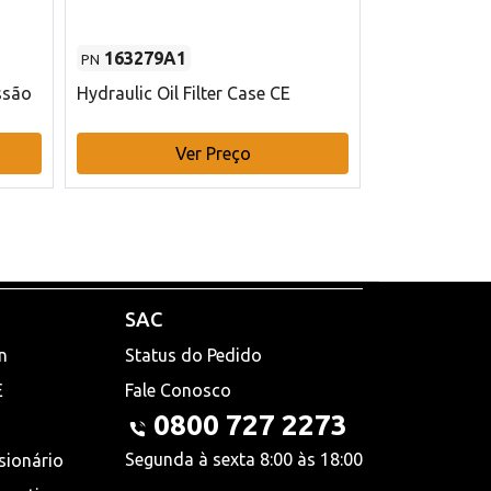
163279A1
48145970
PN
PN
ssão
Hydraulic Oil Filter Case CE
Filtro de com
x 75 mm L Ca
Ver Preço
V
SAC
n
Status do Pedido
E
Fale Conosco
0800 727 2273
Segunda à sexta 8:00 às 18:00
sionário