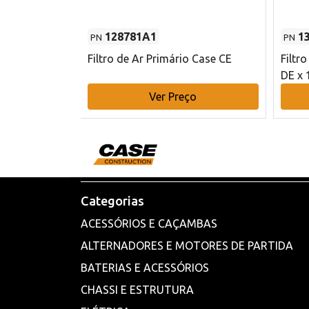
128781A1
1
PN
PN
l - 80 mm DE
Filtro de Ar Primário Case CE
Filtr
DE x 
o
Ver Preço
Categorias
ACESSÓRIOS E CAÇAMBAS
ALTERNADORES E MOTORES DE PARTIDA
BATERIAS E ACESSÓRIOS
CHASSI E ESTRUTURA