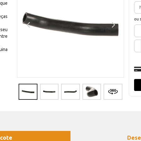
 que
eças
ou 
 seu
ntre
uina
cote
Dese