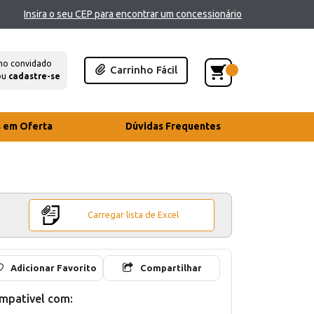
Insira o seu CEP para encontrar um concessionário
mo convidado
Carrinho Fácil
ou
cadastre-se
s em Oferta
Dúvidas Frequentes
Carregar lista de Excel
Adicionar Favorito
Compartilhar
mpativel com: