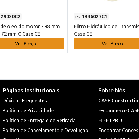
329020C2
1346027C1
PN
o de óleo do motor - 98 mm
Filtro Hidráulico de Transmi
172 mm C Case CE
Case CE
Ver Preço
Ver Preço
Páginas Institucionais
Sobre Nós
Dúvidas Frequentes
CASE Constructio
Política de Privacidade
E-commerce CAS
Política de Entrega e de Retirada
FLEETPRO
Política de Cancelamento e Devoluçao
Encontrar Conces