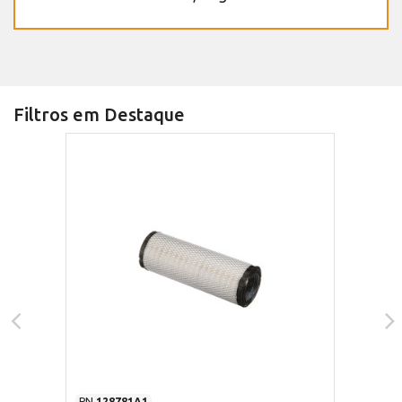
Filtros em Destaque
PN
128781A1