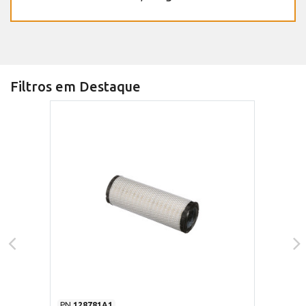
Filtros em Destaque
PN
128781A1