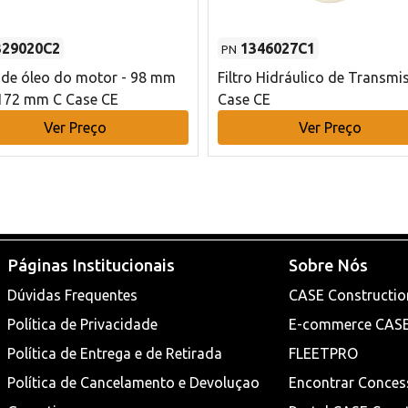
329020C2
1346027C1
PN
o de óleo do motor - 98 mm
Filtro Hidráulico de Transmi
172 mm C Case CE
Case CE
Ver Preço
Ver Preço
Páginas Institucionais
Sobre Nós
Dúvidas Frequentes
CASE Constructio
Política de Privacidade
E-commerce CAS
Política de Entrega e de Retirada
FLEETPRO
Política de Cancelamento e Devoluçao
Encontrar Conces