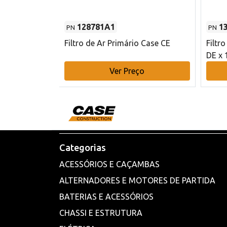
128781A1
1
PN
PN
l - 80 mm DE
Filtro de Ar Primário Case CE
Filtr
DE x 
o
Ver Preço
Categorias
ACESSÓRIOS E CAÇAMBAS
ALTERNADORES E MOTORES DE PARTIDA
BATERIAS E ACESSÓRIOS
CHASSI E ESTRUTURA