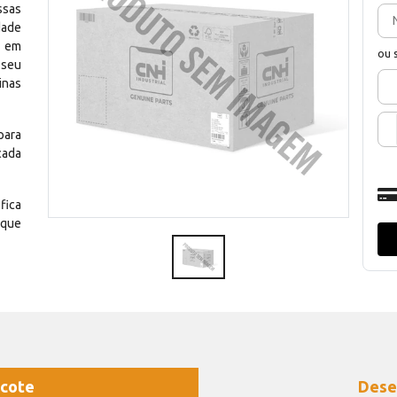
ssas
dade
e em
ou 
 seu
inas
para
cada
fica
 que
cote
Dese