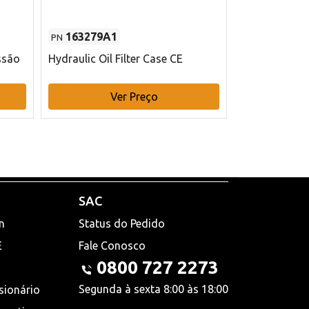
163279A1
48145970
PN
PN
ssão
Hydraulic Oil Filter Case CE
Filtro de com
x 75 mm L Ca
Ver Preço
V
SAC
n
Status do Pedido
E
Fale Conosco
0800 727 2273
Segunda à sexta 8:00 às 18:00
sionário