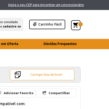
Insira o seu CEP para encontrar um concessionário
mo convidado
Carrinho Fácil
ou
cadastre-se
s em Oferta
Dúvidas Frequentes
Carregar lista de Excel
Adicionar Favorito
Compartilhar
mpativel com: