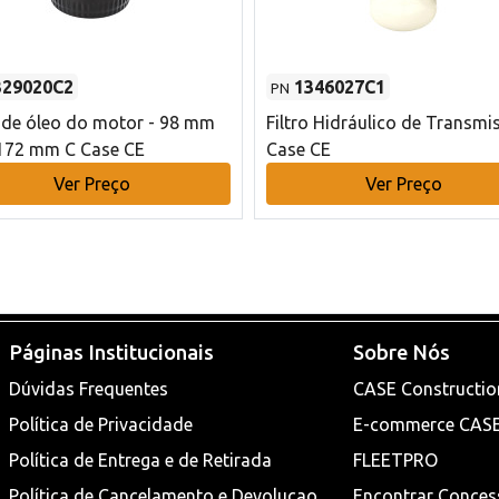
329020C2
1346027C1
PN
o de óleo do motor - 98 mm
Filtro Hidráulico de Transmi
172 mm C Case CE
Case CE
Ver Preço
Ver Preço
Páginas Institucionais
Sobre Nós
Dúvidas Frequentes
CASE Constructio
Política de Privacidade
E-commerce CAS
Política de Entrega e de Retirada
FLEETPRO
Política de Cancelamento e Devoluçao
Encontrar Conces