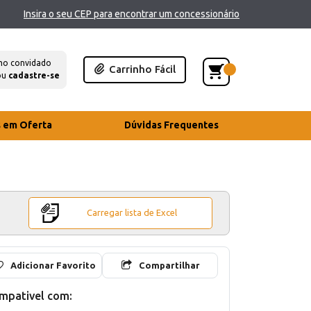
Insira o seu CEP para encontrar um concessionário
mo convidado
Carrinho Fácil
ou
cadastre-se
s em Oferta
Dúvidas Frequentes
Carregar lista de Excel
Adicionar Favorito
Compartilhar
mpativel com: