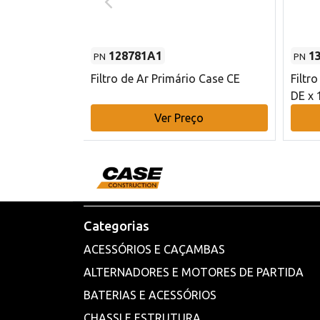
128781A1
1
PN
PN
l - 80 mm DE
Filtro de Ar Primário Case CE
Filtr
DE x 
o
Ver Preço
Categorias
ACESSÓRIOS E CAÇAMBAS
ALTERNADORES E MOTORES DE PARTIDA
BATERIAS E ACESSÓRIOS
CHASSI E ESTRUTURA