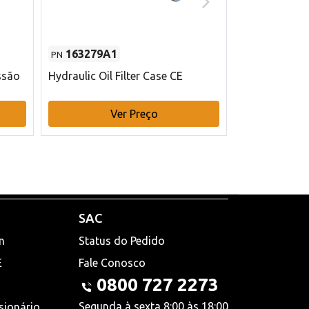
163279A1
48145970
PN
PN
ssão
Hydraulic Oil Filter Case CE
Filtro de com
x 75 mm L Ca
Ver Preço
V
SAC
n
Status do Pedido
E
Fale Conosco
0800 727 2273
Segunda à sexta 8:00 às 18:00
sionário