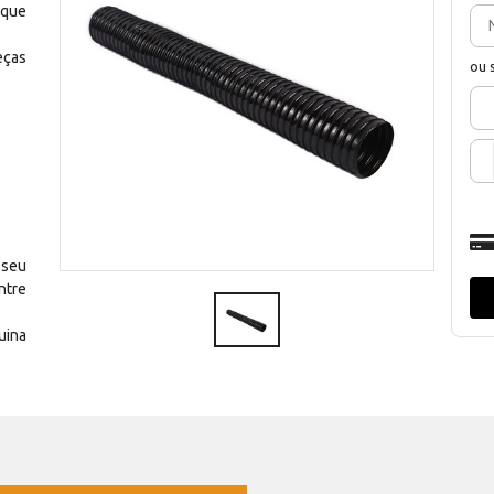
 que
eças
ou 
 seu
ntre
uina