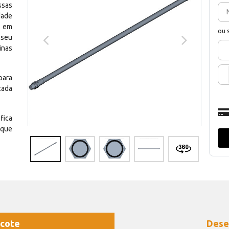
ssas
dade
e em
ou 
 seu
inas
para
cada
fica
 que
cote
Dese