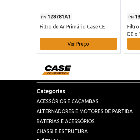
128781A1
1
PN
PN
l - 80 mm DE
Filtro de Ar Primário Case CE
Filtr
DE x 
o
Ver Preço
Categorias
ACESSÓRIOS E CAÇAMBAS
ALTERNADORES E MOTORES DE PARTIDA
BATERIAS E ACESSÓRIOS
CHASSI E ESTRUTURA