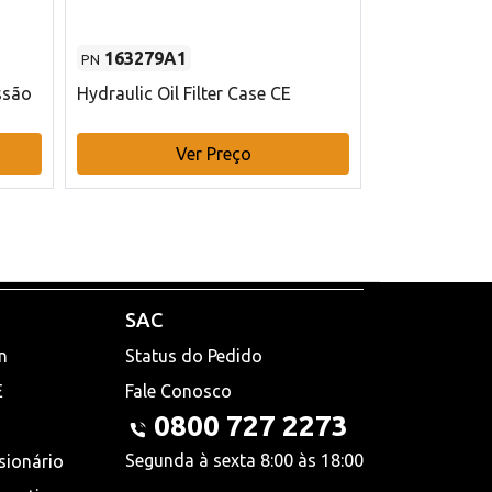
163279A1
48145970
PN
PN
ssão
Hydraulic Oil Filter Case CE
Filtro de com
x 75 mm L Ca
Ver Preço
V
SAC
n
Status do Pedido
E
Fale Conosco
0800 727 2273
Segunda à sexta 8:00 às 18:00
sionário