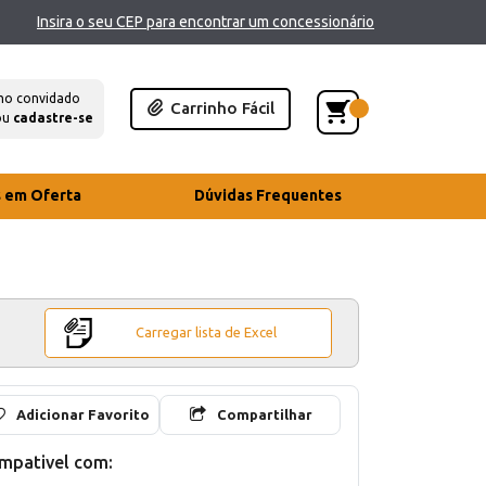
Insira o seu CEP para encontrar um concessionário
mo convidado
Carrinho Fácil
ou
cadastre-se
s em Oferta
Dúvidas Frequentes
Carregar lista de Excel
Adicionar Favorito
Compartilhar
mpativel com: