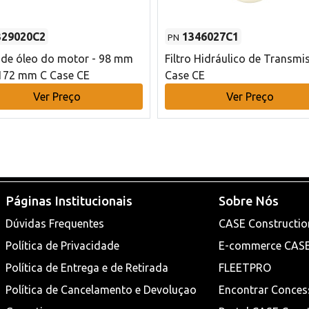
329020C2
1346027C1
PN
o de óleo do motor - 98 mm
Filtro Hidráulico de Transmi
172 mm C Case CE
Case CE
Ver Preço
Ver Preço
Páginas Institucionais
Sobre Nós
Dúvidas Frequentes
CASE Constructio
Política de Privacidade
E-commerce CAS
Política de Entrega e de Retirada
FLEETPRO
Política de Cancelamento e Devoluçao
Encontrar Conces