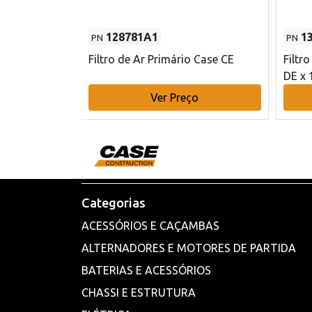
128781A1
1
PN
PN
l - 80 mm DE
Filtro de Ar Primário Case CE
Filtr
DE x 
o
Ver Preço
Categorias
ACESSÓRIOS E CAÇAMBAS
ALTERNADORES E MOTORES DE PARTIDA
BATERIAS E ACESSÓRIOS
CHASSI E ESTRUTURA