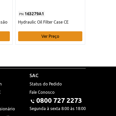
163279A1
48145970
PN
PN
ssão
Hydraulic Oil Filter Case CE
Filtro de com
x 75 mm L Ca
Ver Preço
V
SAC
n
Status do Pedido
E
Fale Conosco
0800 727 2273
Segunda à sexta 8:00 às 18:00
sionário