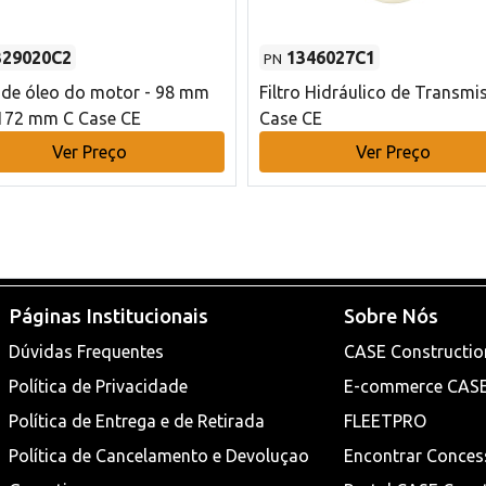
329020C2
1346027C1
PN
o de óleo do motor - 98 mm
Filtro Hidráulico de Transmi
172 mm C Case CE
Case CE
Ver Preço
Ver Preço
Páginas Institucionais
Sobre Nós
Dúvidas Frequentes
CASE Constructio
Política de Privacidade
E-commerce CAS
Política de Entrega e de Retirada
FLEETPRO
Política de Cancelamento e Devoluçao
Encontrar Conces