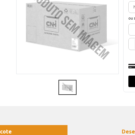
ou 
cote
Dese