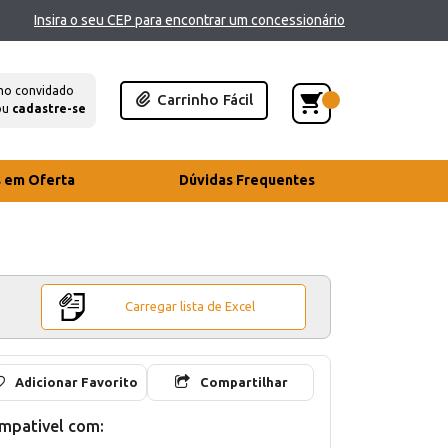
Insira o seu CEP para encontrar um concessionário
mo convidado
Carrinho Fácil
ou
cadastre-se
s em Oferta
Dúvidas Frequentes
Carregar lista de Excel
Adicionar Favorito
Compartilhar
mpativel com: