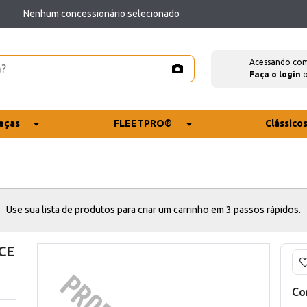
Nenhum concessionário selecionado
Acessando co
Faça o login
eças
FLEETPRO®
Clássico
Use sua lista de produtos para criar um carrinho em 3 passos rápidos.
CE
Co