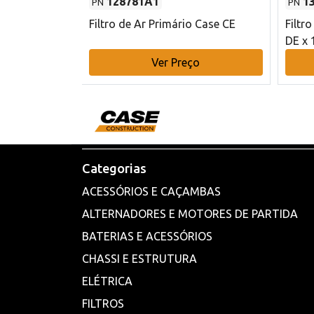
128781A1
1
PN
PN
l - 80 mm DE
Filtro de Ar Primário Case CE
Filtr
DE x 
o
Ver Preço
Categorias
ACESSÓRIOS E CAÇAMBAS
ALTERNADORES E MOTORES DE PARTIDA
BATERIAS E ACESSÓRIOS
CHASSI E ESTRUTURA
ELÉTRICA
FILTROS