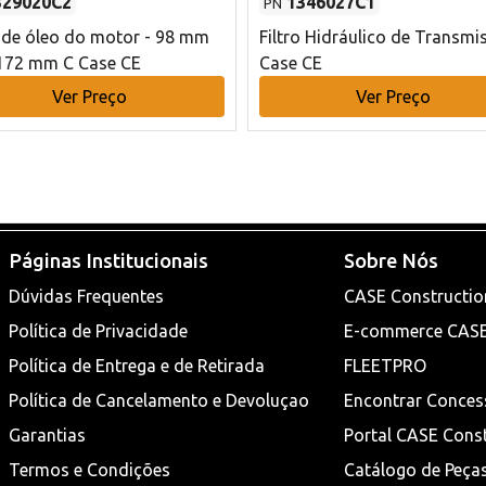
329020C2
1346027C1
PN
o de óleo do motor - 98 mm
Filtro Hidráulico de Transmi
172 mm C Case CE
Case CE
Ver Preço
Ver Preço
Páginas Institucionais
Sobre Nós
Dúvidas Frequentes
CASE Constructio
Política de Privacidade
E-commerce CAS
Política de Entrega e de Retirada
FLEETPRO
Política de Cancelamento e Devoluçao
Encontrar Conces
Garantias
Portal CASE Cons
Termos e Condições
Catálogo de Peça