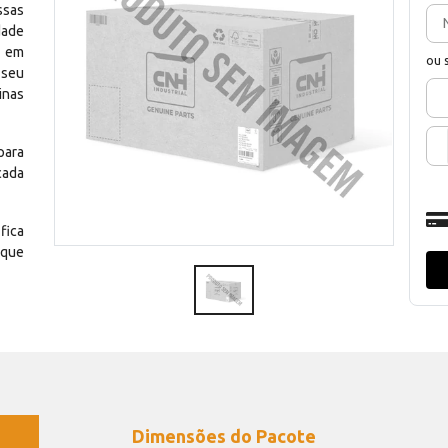
ssas
dade
e em
ou 
 seu
inas
para
cada
fica
 que
Dimensões do Pacote