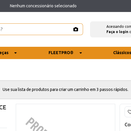
Nenhum concessionário selecionado
Acessando co
Faça o login
eças
FLEETPRO®
Clássico
Use sua lista de produtos para criar um carrinho em 3 passos rápidos.
CE
Co