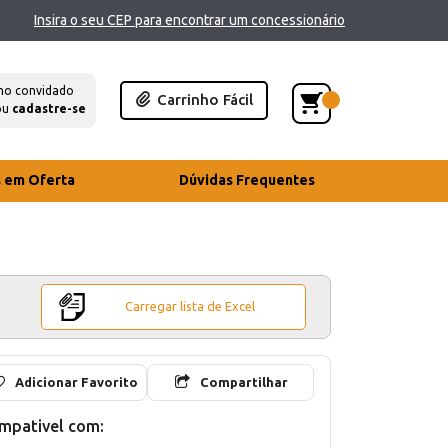
Insira o seu CEP para encontrar um concessionário
mo convidado
Carrinho Fácil
ou
cadastre-se
s em Oferta
Dúvidas Frequentes
Carregar lista de Excel
Adicionar Favorito
Compartilhar
mpativel com: