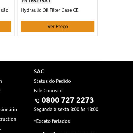
163279A1
48145970
PN
PN
ssão
Hydraulic Oil Filter Case CE
Filtro de com
x 75 mm L Ca
Ver Preço
V
SAC
n
Status do Pedido
E
Fale Conosco
0800 727 2273
Segunda à sexta 8:00 às 18:00
sionário
truction
*Exceto feriados
s