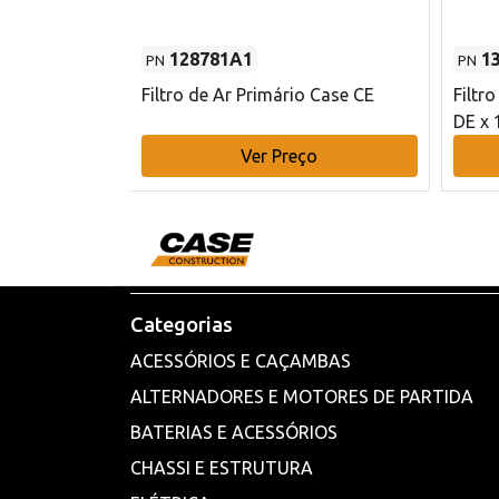
128781A1
1
PN
PN
l - 80 mm DE
Filtro de Ar Primário Case CE
Filtr
DE x 
o
Ver Preço
Categorias
ACESSÓRIOS E CAÇAMBAS
ALTERNADORES E MOTORES DE PARTIDA
BATERIAS E ACESSÓRIOS
CHASSI E ESTRUTURA