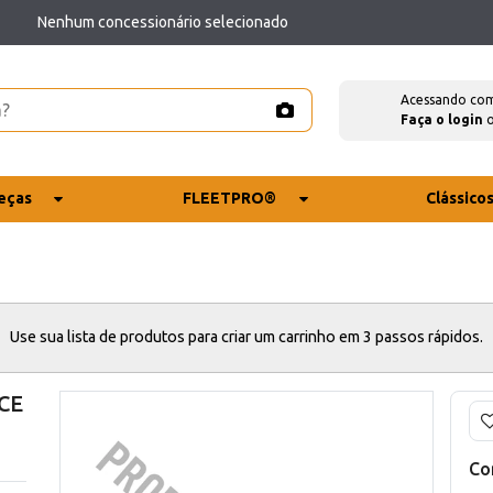
Nenhum concessionário selecionado
Acessando co
Faça o login
eças
FLEETPRO®
Clássico
Use sua lista de produtos para criar um carrinho em 3 passos rápidos.
CE
Co