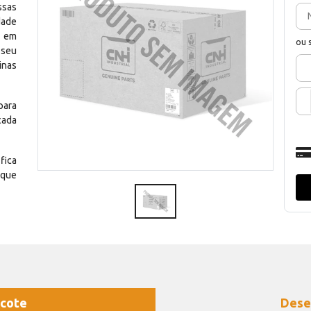
ssas
dade
e em
ou 
 seu
inas
para
cada
fica
 que
cote
Dese