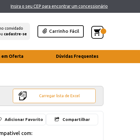
Insira o seu CEP para encontrar um concessionário
mo convidado
Carrinho Fácil
ou
cadastre-se
s em Oferta
Dúvidas Frequentes
Carregar lista de Excel
Adicionar Favorito
Compartilhar
mpativel com: