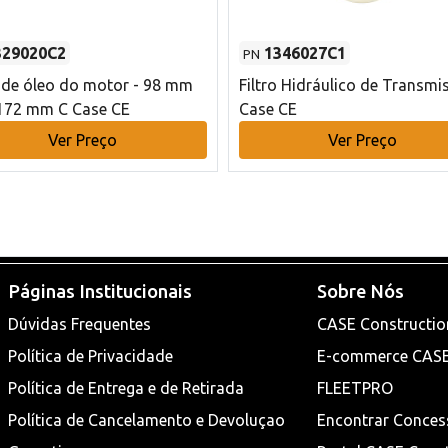
329020C2
1346027C1
PN
o de óleo do motor - 98 mm
Filtro Hidráulico de Transmi
172 mm C Case CE
Case CE
Ver Preço
Ver Preço
Páginas Institucionais
Sobre Nós
Dúvidas Frequentes
CASE Constructio
Política de Privacidade
E-commerce CAS
Política de Entrega e de Retirada
FLEETPRO
Política de Cancelamento e Devoluçao
Encontrar Conces