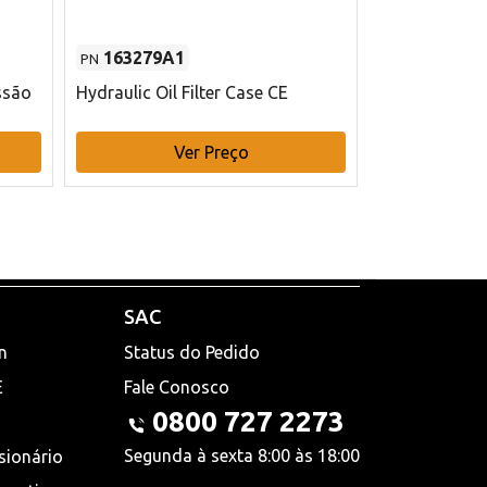
163279A1
48145970
PN
PN
ssão
Hydraulic Oil Filter Case CE
Filtro de com
x 75 mm L Ca
Ver Preço
V
SAC
n
Status do Pedido
E
Fale Conosco
0800 727 2273
Segunda à sexta 8:00 às 18:00
sionário