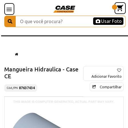
Usar Foto
Mangueira Hidraulica - Case
CE
Adicionar Favorito
Compartilhar
87637434
Cód./PN