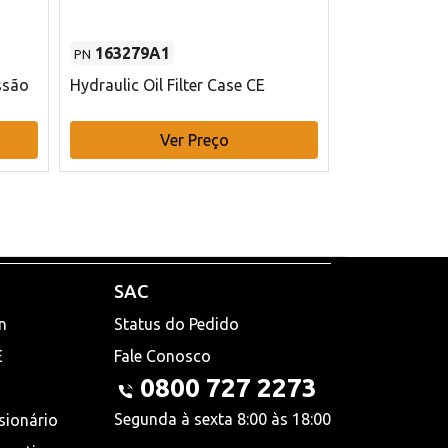
163279A1
48145970
PN
PN
ssão
Hydraulic Oil Filter Case CE
Filtro de com
x 75 mm L Ca
Ver Preço
V
SAC
n
Status do Pedido
E
Fale Conosco
0800 727 2273
Segunda à sexta 8:00 às 18:00
sionário