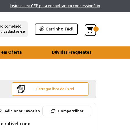
Insira o seu CEP para encontrar um concessionário
mo convidado
Carrinho Fácil
ou
cadastre-se
s em Oferta
Dúvidas Frequentes
Carregar lista de Excel
Adicionar Favorito
Compartilhar
mpativel com: