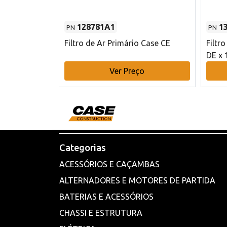
128781A1
1
PN
PN
l - 80 mm DE
Filtro de Ar Primário Case CE
Filtr
DE x 
o
Ver Preço
Categorias
ACESSÓRIOS E CAÇAMBAS
ALTERNADORES E MOTORES DE PARTIDA
BATERIAS E ACESSÓRIOS
CHASSI E ESTRUTURA