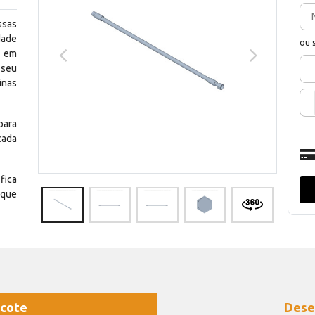
ssas
dade
ou 
e em
 seu
inas
para
cada
fica
 que
cote
Dese