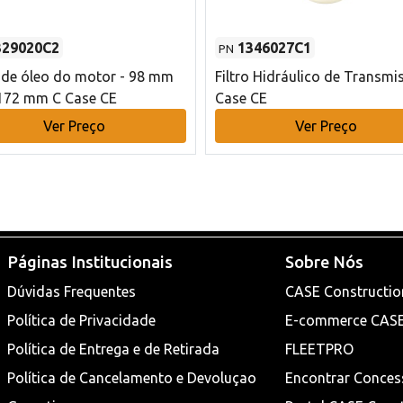
329020C2
1346027C1
PN
o de óleo do motor - 98 mm
Filtro Hidráulico de Transmi
172 mm C Case CE
Case CE
Ver Preço
Ver Preço
Páginas Institucionais
Sobre Nós
Dúvidas Frequentes
CASE Constructio
Política de Privacidade
E-commerce CAS
Política de Entrega e de Retirada
FLEETPRO
Política de Cancelamento e Devoluçao
Encontrar Conces