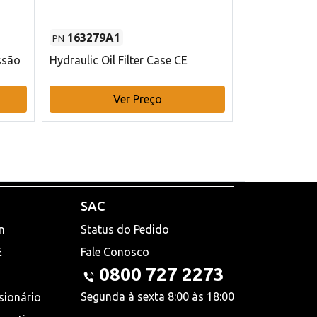
163279A1
48145970
PN
PN
ssão
Hydraulic Oil Filter Case CE
Filtro de com
x 75 mm L Ca
Ver Preço
V
SAC
n
Status do Pedido
E
Fale Conosco
0800 727 2273
Segunda à sexta 8:00 às 18:00
sionário