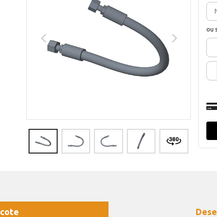
ou 
cote
Dese