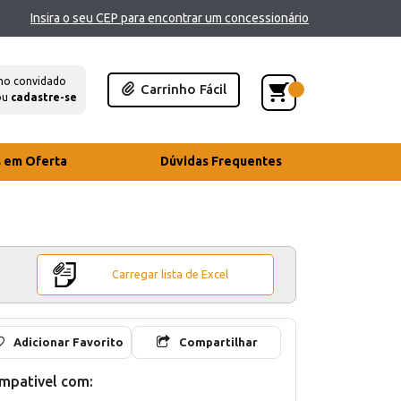
Insira o seu CEP para encontrar um concessionário
mo convidado
Carrinho Fácil
ou
cadastre-se
s em Oferta
Dúvidas Frequentes
Carregar lista de Excel
Adicionar Favorito
Compartilhar
mpativel com: