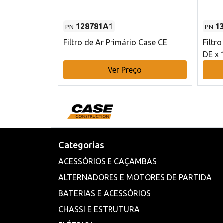
128781A1
1
PN
PN
l - 80 mm DE
Filtro de Ar Primário Case CE
Filtr
DE x 
o
Ver Preço
Categorias
ACESSÓRIOS E CAÇAMBAS
ALTERNADORES E MOTORES DE PARTIDA
BATERIAS E ACESSÓRIOS
CHASSI E ESTRUTURA