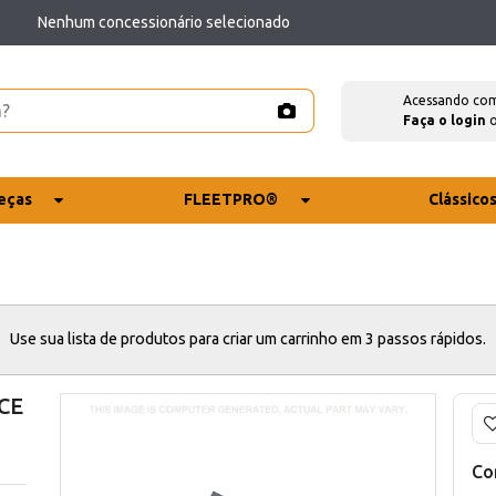
Nenhum concessionário selecionado
Acessando co
Faça o login
eças
FLEETPRO®
Clássico
Use sua lista de produtos para criar um carrinho em 3 passos rápidos.
CE
Co