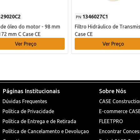
329020C2
1346027C1
PN
o de óleo do motor - 98 mm
Filtro Hidráulico de Transmi
172 mm C Case CE
Case CE
Ver Preço
Ver Preço
Páginas Institucionais
Sobre Nós
Dúvidas Frequentes
CASE Constructio
Política de Privacidade
E-commerce CAS
Política de Entrega e de Retirada
FLEETPRO
Política de Cancelamento e Devoluçao
Encontrar Conces