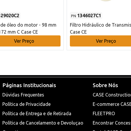
329020C2
1346027C1
PN
o de óleo do motor - 98 mm
Filtro Hidráulico de Transmi
172 mm C Case CE
Case CE
Ver Preço
Ver Preço
Páginas Institucionais
Sobre Nós
Dúvidas Frequentes
CASE Constructio
Política de Privacidade
E-commerce CAS
Política de Entrega e de Retirada
FLEETPRO
Política de Cancelamento e Devoluçao
Encontrar Conces