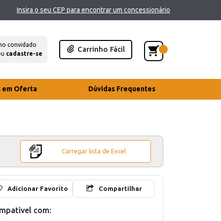
Insira o seu CEP para encontrar um concessionário
mo convidado
Carrinho Fácil
ou
cadastre-se
s em Oferta
Dúvidas Frequentes
Carregar lista de Excel
Adicionar Favorito
Compartilhar
mpativel com: