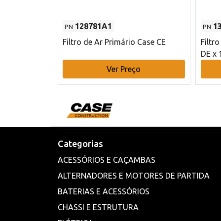
128781A1
1
PN
PN
l - 80 mm DE
Filtro de Ar Primário Case CE
Filtr
DE x 
o
Ver Preço
Categorias
ACESSÓRIOS E CAÇAMBAS
ALTERNADORES E MOTORES DE PARTIDA
BATERIAS E ACESSÓRIOS
CHASSI E ESTRUTURA