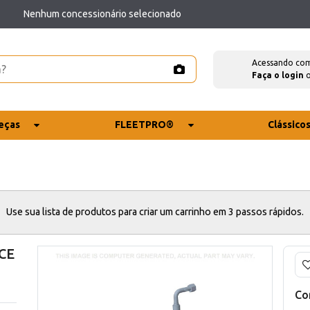
Nenhum concessionário selecionado
Acessando co
Faça o login
eças
FLEETPRO®
Clássico
Use sua lista de produtos para criar um carrinho em 3 passos rápidos.
CE
Co