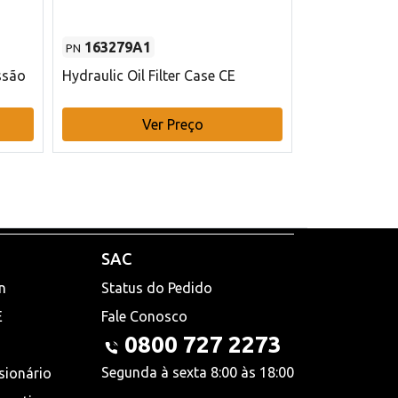
163279A1
48145970
PN
PN
ssão
Hydraulic Oil Filter Case CE
Filtro de com
x 75 mm L Ca
Ver Preço
V
SAC
n
Status do Pedido
E
Fale Conosco
0800 727 2273
Segunda à sexta 8:00 às 18:00
sionário