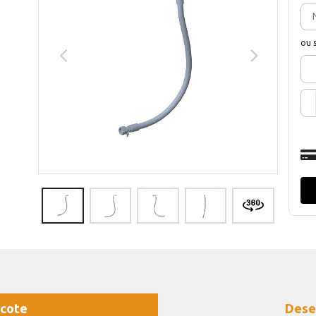
ou 
cote
Dese