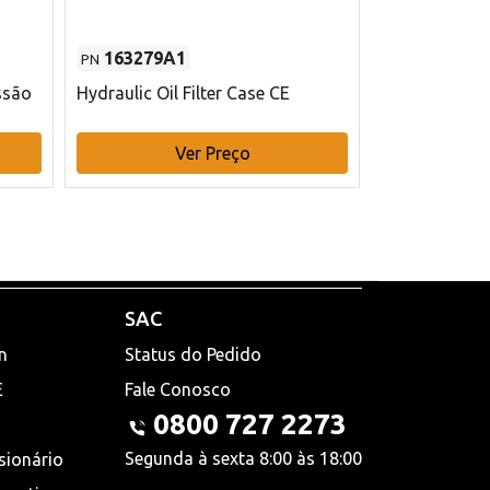
163279A1
48145970
PN
PN
ssão
Hydraulic Oil Filter Case CE
Filtro de com
x 75 mm L Ca
Ver Preço
V
SAC
n
Status do Pedido
E
Fale Conosco
0800 727 2273
Segunda à sexta 8:00 às 18:00
sionário