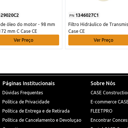
329020C2
1346027C1
PN
o de óleo do motor - 98 mm
Filtro Hidráulico de Transmi
172 mm C Case CE
Case CE
Ver Preço
Ver Preço
Páginas Institucionais
Sobre Nós
Dúvidas Frequentes
CASE Constructio
Política de Privacidade
E-commerce CAS
Política de Entrega e de Retirada
FLEETPRO
Política de Cancelamento e Devoluçao
Encontrar Conces