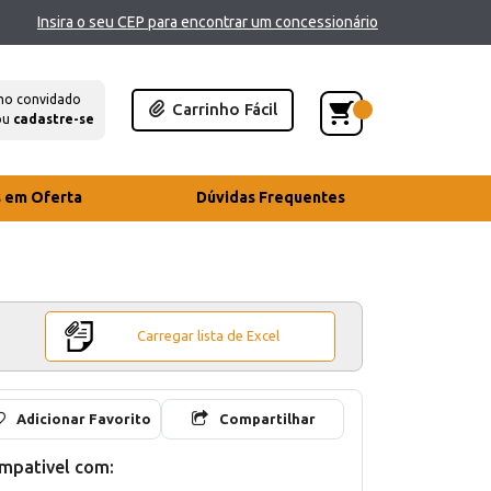
Insira o seu CEP para encontrar um concessionário
mo convidado
Carrinho Fácil
ou
cadastre-se
s em Oferta
Dúvidas Frequentes
Carregar lista de Excel
Adicionar Favorito
Compartilhar
mpativel com: