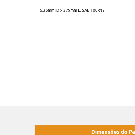
6.35mm ID x 379mm L, SAE 100R17
Dimensões do Pa