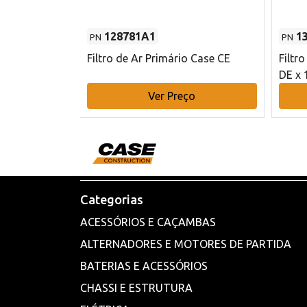
128781A1
1
PN
PN
l - 80 mm DE
Filtro de Ar Primário Case CE
Filtr
DE x 
o
Ver Preço
Categorias
ACESSÓRIOS E CAÇAMBAS
ALTERNADORES E MOTORES DE PARTIDA
BATERIAS E ACESSÓRIOS
CHASSI E ESTRUTURA