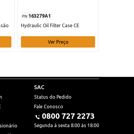
163279A1
48145970
PN
PN
ssão
Hydraulic Oil Filter Case CE
Filtro de com
x 75 mm L Ca
Ver Preço
V
SAC
n
Status do Pedido
E
Fale Conosco
0800 727 2273
Segunda à sexta 8:00 às 18:00
sionário