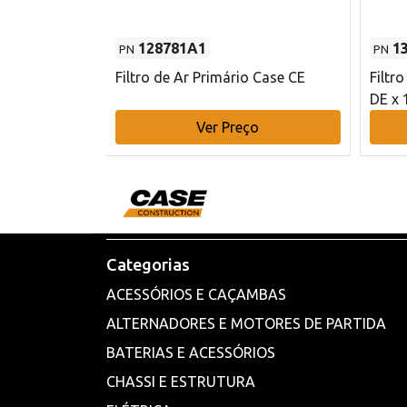
128781A1
1
PN
PN
l - 80 mm DE
Filtro de Ar Primário Case CE
Filtr
DE x 
o
Ver Preço
Categorias
ACESSÓRIOS E CAÇAMBAS
ALTERNADORES E MOTORES DE PARTIDA
BATERIAS E ACESSÓRIOS
CHASSI E ESTRUTURA