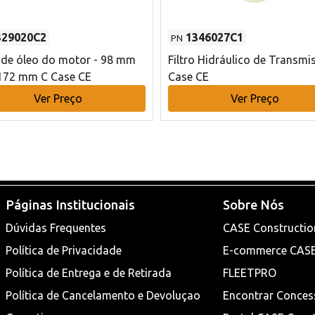
329020C2
1346027C1
PN
o de óleo do motor - 98 mm
Filtro Hidráulico de Transmi
172 mm C Case CE
Case CE
Ver Preço
Ver Preço
Páginas Institucionais
Sobre Nós
Dúvidas Frequentes
CASE Constructio
Política de Privacidade
E-commerce CAS
Política de Entrega e de Retirada
FLEETPRO
Política de Cancelamento e Devoluçao
Encontrar Conces