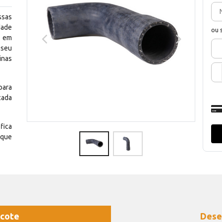
ssas
dade
ou 
e em
 seu
inas
para
cada
fica
 que
cote
Dese