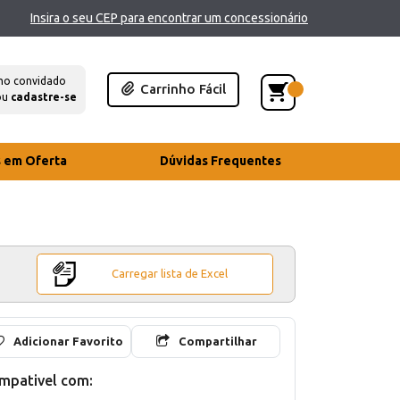
Insira o seu CEP para encontrar um concessionário
mo convidado
Carrinho Fácil
ou
cadastre-se
s em Oferta
Dúvidas Frequentes
Carregar lista de Excel
Adicionar Favorito
Compartilhar
mpativel com: