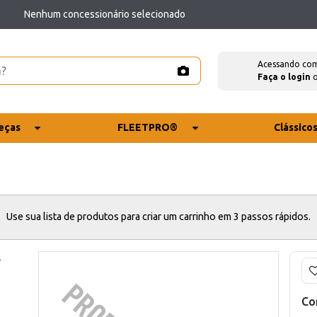
Nenhum concessionário selecionado
Acessando co
Faça o login
eças
FLEETPRO®
Clássico
Use sua lista de produtos para criar um carrinho em 3 passos rápidos.
e
Co