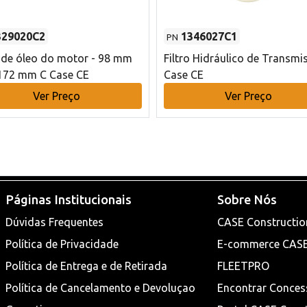
329020C2
1346027C1
PN
o de óleo do motor - 98 mm
Filtro Hidráulico de Transmi
172 mm C Case CE
Case CE
Ver Preço
Ver Preço
Páginas Institucionais
Sobre Nós
Dúvidas Frequentes
CASE Constructio
Política de Privacidade
E-commerce CAS
Política de Entrega e de Retirada
FLEETPRO
Política de Cancelamento e Devoluçao
Encontrar Conces