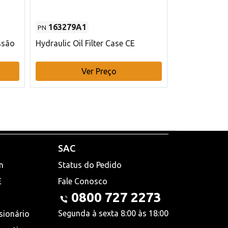
163279A1
48145970
PN
PN
ssão
Hydraulic Oil Filter Case CE
Filtro de com
x 75 mm L Ca
Ver Preço
V
SAC
n
Status do Pedido
E
Fale Conosco
0800 727 2273
Segunda à sexta 8:00 às 18:00
sionário