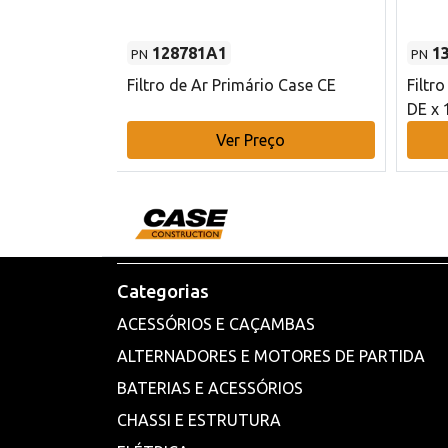
128781A1
1
PN
PN
l - 80 mm DE
Filtro de Ar Primário Case CE
Filtr
DE x 
o
Ver Preço
Categorias
ACESSÓRIOS E CAÇAMBAS
ALTERNADORES E MOTORES DE PARTIDA
BATERIAS E ACESSÓRIOS
CHASSI E ESTRUTURA