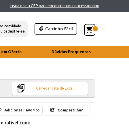
Insira o seu CEP para encontrar um concessionário
mo convidado
Carrinho Fácil
ou
cadastre-se
s em Oferta
Dúvidas Frequentes
Carregar lista de Excel
Adicionar Favorito
Compartilhar
mpativel com: