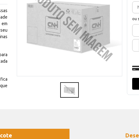
ssas
dade
ou 
e em
 seu
inas
para
cada
fica
 que
cote
Dese