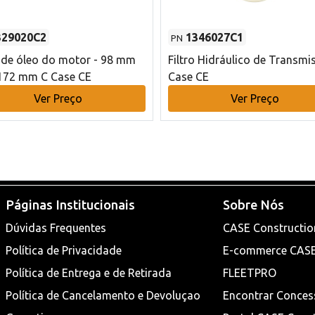
329020C2
1346027C1
PN
o de óleo do motor - 98 mm
Filtro Hidráulico de Transmi
172 mm C Case CE
Case CE
Ver Preço
Ver Preço
Páginas Institucionais
Sobre Nós
Dúvidas Frequentes
CASE Constructio
Política de Privacidade
E-commerce CAS
Política de Entrega e de Retirada
FLEETPRO
Política de Cancelamento e Devoluçao
Encontrar Conces