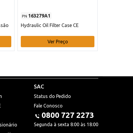
163279A1
48145970
PN
PN
ssão
Hydraulic Oil Filter Case CE
Filtro de com
x 75 mm L Ca
Ver Preço
V
SAC
n
Status do Pedido
E
Fale Conosco
0800 727 2273
Segunda à sexta 8:00 às 18:00
sionário