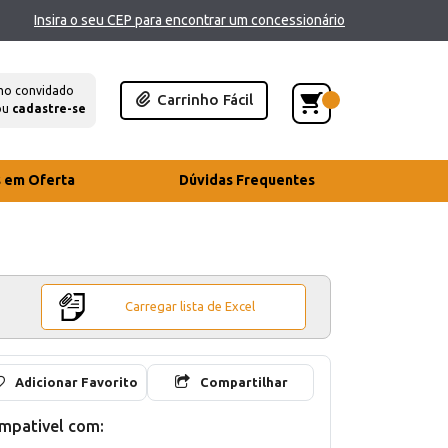
Insira o seu CEP para encontrar um concessionário
mo convidado
Carrinho Fácil
ou
cadastre-se
s em Oferta
Dúvidas Frequentes
Carregar lista de Excel
Adicionar Favorito
Compartilhar
mpativel com: