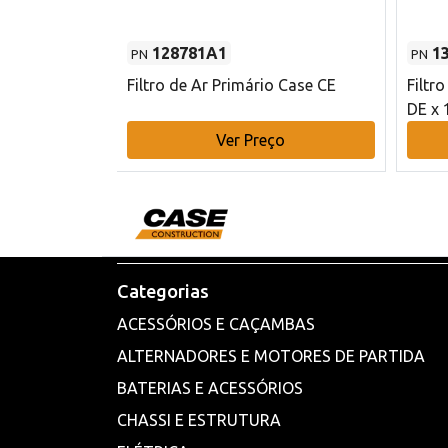
128781A1
1
PN
PN
l - 80 mm DE
Filtro de Ar Primário Case CE
Filtr
DE x 
o
Ver Preço
Categorias
ACESSÓRIOS E CAÇAMBAS
ALTERNADORES E MOTORES DE PARTIDA
BATERIAS E ACESSÓRIOS
CHASSI E ESTRUTURA