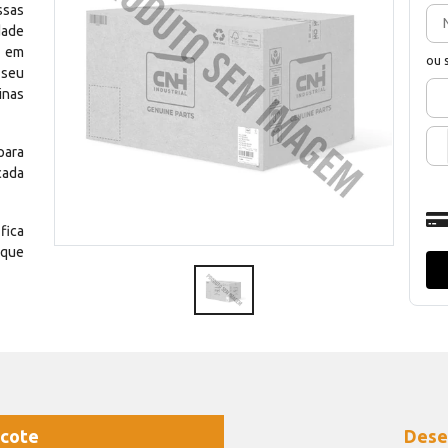
ssas
dade
e em
ou 
 seu
inas
para
cada
fica
 que
cote
Dese