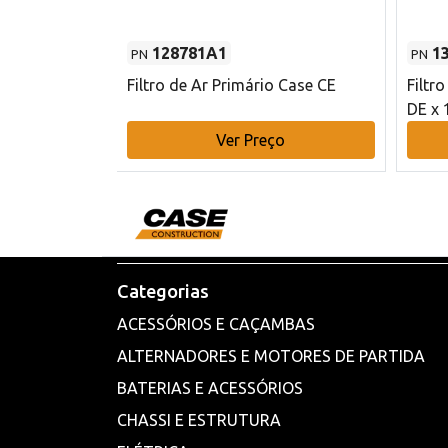
128781A1
1
PN
PN
l - 80 mm DE
Filtro de Ar Primário Case CE
Filtr
DE x 
o
Ver Preço
Categorias
ACESSÓRIOS E CAÇAMBAS
ALTERNADORES E MOTORES DE PARTIDA
BATERIAS E ACESSÓRIOS
CHASSI E ESTRUTURA