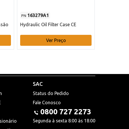
163279A1
48145970
PN
PN
ssão
Hydraulic Oil Filter Case CE
Filtro de com
x 75 mm L Ca
Ver Preço
V
SAC
n
Status do Pedido
E
Fale Conosco
0800 727 2273
Segunda à sexta 8:00 às 18:00
sionário