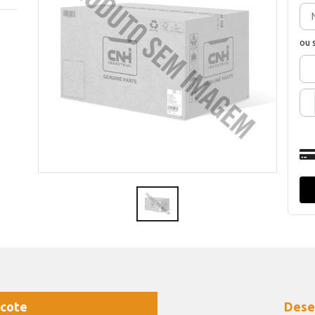
ou 
cote
Dese