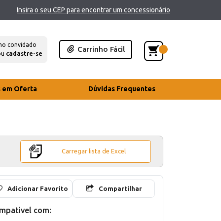
Insira o seu CEP para encontrar um concessionário
mo convidado
Carrinho Fácil
ou
cadastre-se
s em Oferta
Dúvidas Frequentes
Carregar lista de Excel
Adicionar Favorito
Compartilhar
mpativel com: