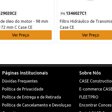
329020C2
1346027C1
PN
o de óleo do motor - 98 mm
Filtro Hidráulico de Transmi
172 mm C Case CE
Case CE
Ver Preço
Ver Preço
Páginas Institucionais
Sobre Nós
Dúvidas Frequentes
CASE Constructio
Política de Privacidade
E-commerce CAS
Política de Entrega e de Retirada
FLEETPRO
Política de Cancelamento e Devoluçao
Encontrar Conces