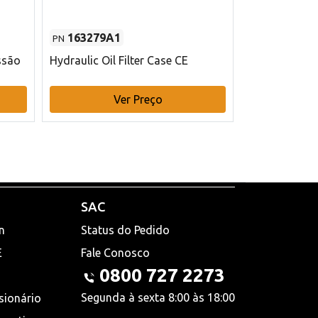
163279A1
48145970
PN
PN
ssão
Hydraulic Oil Filter Case CE
Filtro de com
x 75 mm L Ca
Ver Preço
V
SAC
n
Status do Pedido
E
Fale Conosco
0800 727 2273
Segunda à sexta 8:00 às 18:00
sionário