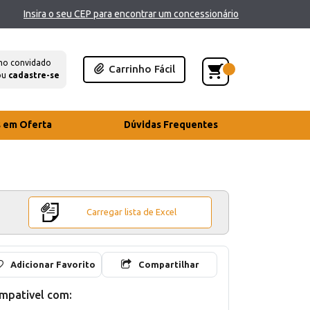
Insira o seu CEP para encontrar um concessionário
mo convidado
Carrinho Fácil
ou
cadastre-se
s em Oferta
Dúvidas Frequentes
Carregar lista de Excel
Adicionar Favorito
Compartilhar
mpativel com: