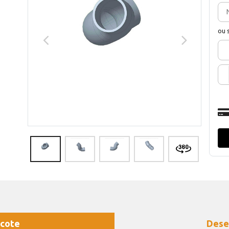
ou 
cote
Dese