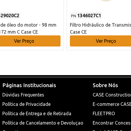
329020C2
1346027C1
PN
o de óleo do motor - 98 mm
Filtro Hidráulico de Transmi
172 mm C Case CE
Case CE
Ver Preço
Ver Preço
Páginas Institucionais
Sobre Nós
Dúvidas Frequentes
CASE Constructio
Política de Privacidade
E-commerce CAS
Política de Entrega e de Retirada
FLEETPRO
Política de Cancelamento e Devoluçao
Encontrar Conces