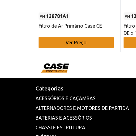
128781A1
1
PN
PN
l - 80 mm DE
Filtro de Ar Primário Case CE
Filtr
DE x 
o
Ver Preço
Categorias
ACESSÓRIOS E CAÇAMBAS
ALTERNADORES E MOTORES DE PARTIDA
BATERIAS E ACESSÓRIOS
CHASSI E ESTRUTURA