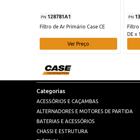
128781A1
1
PN
PN
l - 80 mm DE
Filtro de Ar Primário Case CE
Filtr
DE x 
o
Ver Preço
Categorias
ACESSÓRIOS E CAÇAMBAS
ALTERNADORES E MOTORES DE PARTIDA
BATERIAS E ACESSÓRIOS
CHASSI E ESTRUTURA