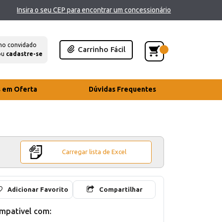
Insira o seu CEP para encontrar um concessionário
mo convidado
Carrinho Fácil
ou
cadastre-se
s em Oferta
Dúvidas Frequentes
Carregar lista de Excel
Adicionar Favorito
Compartilhar
mpativel com: