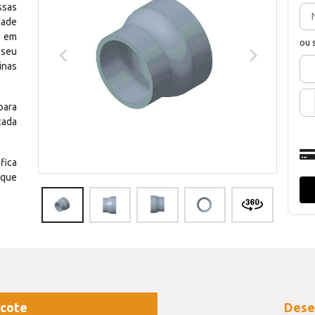
ssas
dade
e em
ou 
 seu
inas
para
cada
fica
 que
cote
Dese