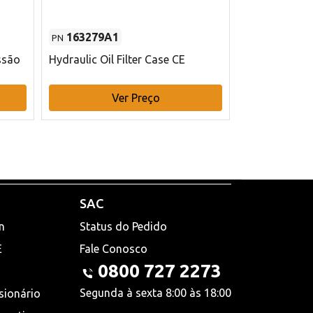
163279A1
48145970
PN
PN
ssão
Hydraulic Oil Filter Case CE
Filtro de com
x 75 mm L Ca
Ver Preço
V
SAC
n
Status do Pedido
E
Fale Conosco
0800 727 2273
Segunda à sexta 8:00 às 18:00
sionário