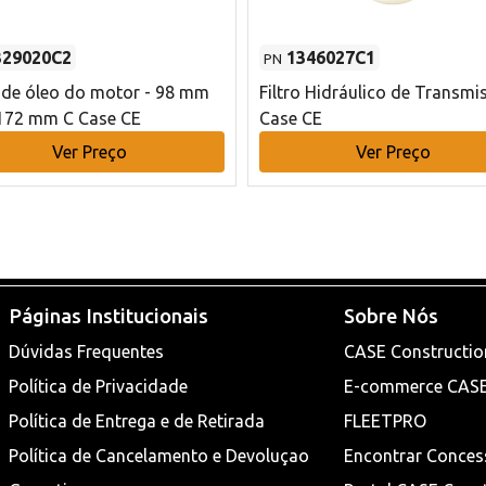
329020C2
1346027C1
PN
o de óleo do motor - 98 mm
Filtro Hidráulico de Transmi
172 mm C Case CE
Case CE
Ver Preço
Ver Preço
Páginas Institucionais
Sobre Nós
Dúvidas Frequentes
CASE Constructio
Política de Privacidade
E-commerce CAS
Política de Entrega e de Retirada
FLEETPRO
Política de Cancelamento e Devoluçao
Encontrar Conces