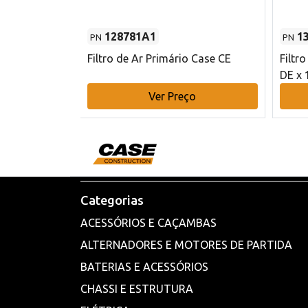
128781A1
1
PN
PN
l - 80 mm DE
Filtro de Ar Primário Case CE
Filtr
DE x 
o
Ver Preço
Categorias
ACESSÓRIOS E CAÇAMBAS
ALTERNADORES E MOTORES DE PARTIDA
BATERIAS E ACESSÓRIOS
CHASSI E ESTRUTURA