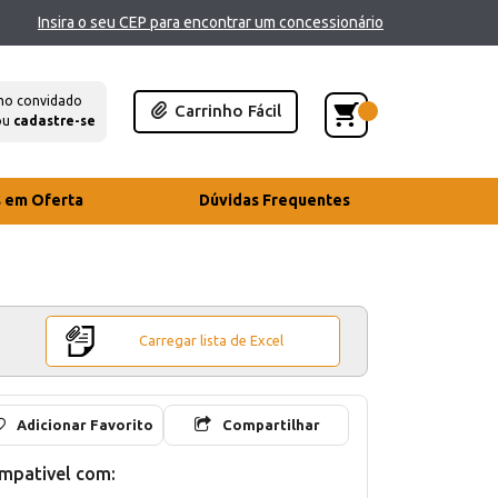
Insira o seu CEP para encontrar um concessionário
mo convidado
Carrinho Fácil
ou
cadastre-se
s em Oferta
Dúvidas Frequentes
Carregar lista de Excel
Adicionar Favorito
Compartilhar
mpativel com: