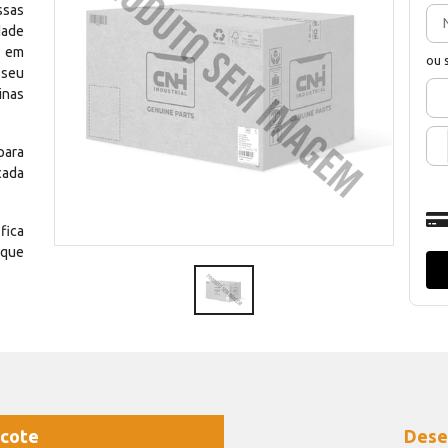
ssas
dade
e em
ou 
 seu
inas
para
cada
fica
 que
cote
Dese