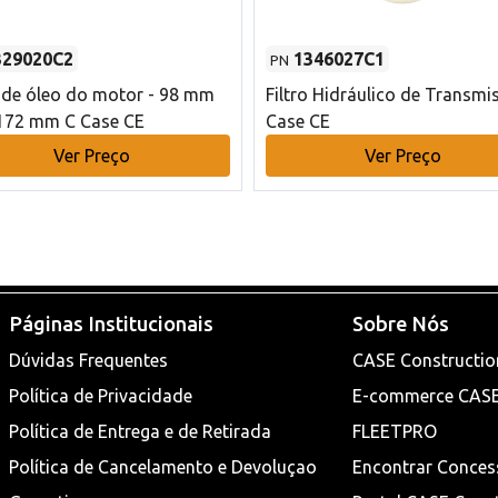
329020C2
1346027C1
PN
o de óleo do motor - 98 mm
Filtro Hidráulico de Transmi
172 mm C Case CE
Case CE
Ver Preço
Ver Preço
Páginas Institucionais
Sobre Nós
Dúvidas Frequentes
CASE Constructio
Política de Privacidade
E-commerce CAS
Política de Entrega e de Retirada
FLEETPRO
Política de Cancelamento e Devoluçao
Encontrar Conces