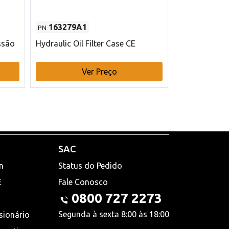
163279A1
48145970
PN
PN
ssão
Hydraulic Oil Filter Case CE
Filtro de com
x 75 mm L Ca
Ver Preço
V
SAC
n
Status do Pedido
E
Fale Conosco
0800 727 2273
Segunda à sexta 8:00 às 18:00
sionário