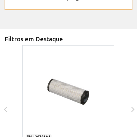
Filtros em Destaque
PN
128781A1