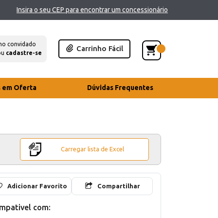
Insira o seu CEP para encontrar um concessionário
mo convidado
Carrinho Fácil
ou
cadastre-se
s em Oferta
Dúvidas Frequentes
Carregar lista de Excel
Adicionar Favorito
Compartilhar
mpativel com: