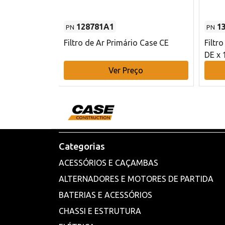
128781A1
1
PN
PN
l - 80 mm DE
Filtro de Ar Primário Case CE
Filtr
DE x 
o
Ver Preço
Categorias
ACESSÓRIOS E CAÇAMBAS
ALTERNADORES E MOTORES DE PARTIDA
BATERIAS E ACESSÓRIOS
CHASSI E ESTRUTURA