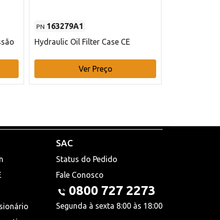
163279A1
48145970
PN
PN
ssão
Hydraulic Oil Filter Case CE
Filtro de com
x 75 mm L Ca
Ver Preço
V
SAC
n
Status do Pedido
E
Fale Conosco
0800 727 2273
Segunda à sexta 8:00 às 18:00
sionário