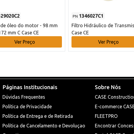
329020C2
1346027C1
PN
o de óleo do motor - 98 mm
Filtro Hidráulico de Transmi
172 mm C Case CE
Case CE
Ver Preço
Ver Preço
Páginas Institucionais
Sobre Nós
Dúvidas Frequentes
CASE Constructio
Política de Privacidade
E-commerce CAS
Política de Entrega e de Retirada
FLEETPRO
Política de Cancelamento e Devoluçao
Encontrar Conces