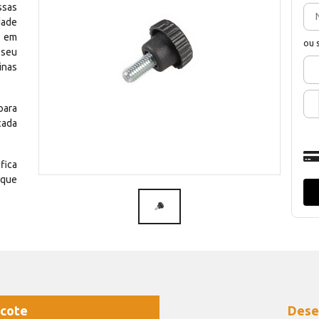
ssas
dade
e em
ou 
 seu
inas
para
cada
fica
 que
cote
Dese