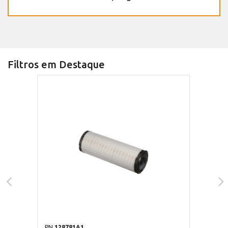
Filtros em Destaque
PN
128781A1