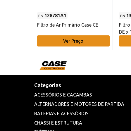
128781A1
1
PN
PN
l - 80 mm DE
Filtro de Ar Primário Case CE
Filtr
DE x 
o
Ver Preço
Categorias
ACESSÓRIOS E CAÇAMBAS
ALTERNADORES E MOTORES DE PARTIDA
BATERIAS E ACESSÓRIOS
CHASSI E ESTRUTURA