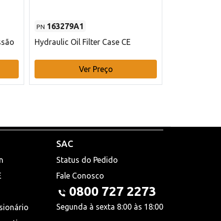
163279A1
48145970
PN
PN
ssão
Hydraulic Oil Filter Case CE
Filtro de com
x 75 mm L Ca
Ver Preço
V
SAC
n
Status do Pedido
E
Fale Conosco
0800 727 2273
Segunda à sexta 8:00 às 18:00
sionário