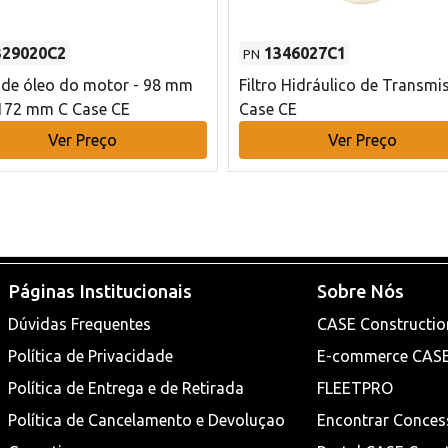
329020C2
1346027C1
PN
o de óleo do motor - 98 mm
Filtro Hidráulico de Transmi
172 mm C Case CE
Case CE
Ver Preço
Ver Preço
Páginas Institucionais
Sobre Nós
Dúvidas Frequentes
CASE Constructio
Política de Privacidade
E-commerce CAS
Política de Entrega e de Retirada
FLEETPRO
Política de Cancelamento e Devoluçao
Encontrar Conces