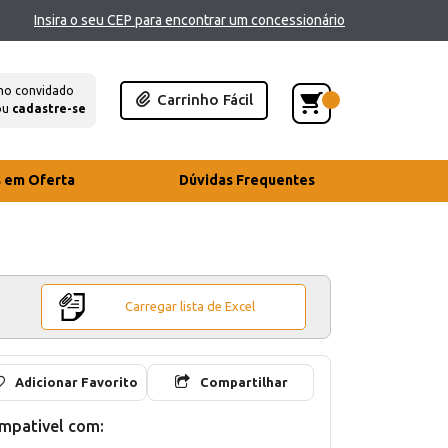
Insira o seu CEP para encontrar um concessionário
mo convidado
Carrinho Fácil
ou
cadastre-se
s em Oferta
Dúvidas Frequentes
Carregar lista de Excel
Adicionar Favorito
Compartilhar
mpativel com: