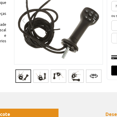
 que
eças
ou 
dade
scal
os e
rios
cote
Dese