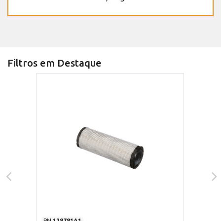
Filtros em Destaque
PN
128781A1