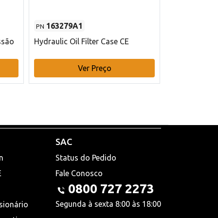
163279A1
48145970
PN
PN
ssão
Hydraulic Oil Filter Case CE
Filtro de com
x 75 mm L Ca
Ver Preço
V
SAC
n
Status do Pedido
E
Fale Conosco
0800 727 2273
Segunda à sexta 8:00 às 18:00
sionário