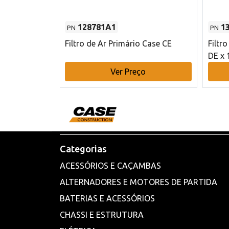
128781A1
1
PN
PN
l - 80 mm DE
Filtro de Ar Primário Case CE
Filtr
DE x 
o
Ver Preço
Categorias
ACESSÓRIOS E CAÇAMBAS
ALTERNADORES E MOTORES DE PARTIDA
BATERIAS E ACESSÓRIOS
CHASSI E ESTRUTURA