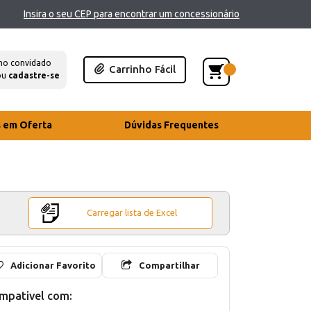
Insira o seu CEP para encontrar um concessionário
mo convidado
Carrinho Fácil
ou
cadastre-se
s em Oferta
Dúvidas Frequentes
Carregar lista de Excel
Adicionar Favorito
Compartilhar
mpativel com: