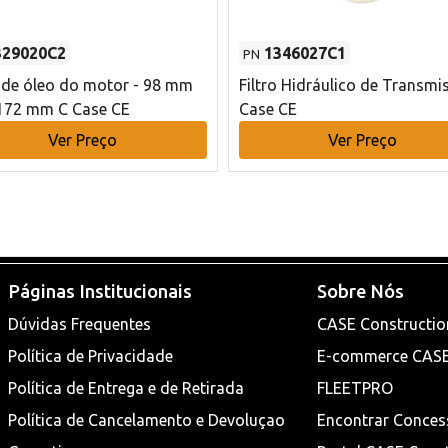
329020C2
1346027C1
PN
o de óleo do motor - 98 mm
Filtro Hidráulico de Transmi
172 mm C Case CE
Case CE
Ver Preço
Ver Preço
Páginas Institucionais
Sobre Nós
Dúvidas Frequentes
CASE Constructio
Política de Privacidade
E-commerce CAS
Política de Entrega e de Retirada
FLEETPRO
Política de Cancelamento e Devoluçao
Encontrar Conces