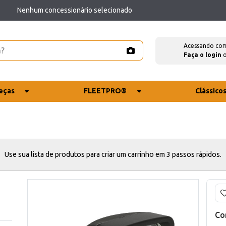
Nenhum concessionário selecionado
Acessando co
Faça o login
eças
FLEETPRO®
Clássico
Use sua lista de produtos para criar um carrinho em 3 passos rápidos.
Co