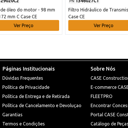
329020C2
1346027C1
PN
o de óleo do motor - 98 mm
Filtro Hidráulico de Transmi
172 mm C Case CE
Case CE
Ver Preço
Ver Preço
Páginas Institucionais
Sobre Nós
Dúvidas Frequentes
CASE Constructio
Política de Privacidade
E-commerce CAS
Política de Entrega e de Retirada
FLEETPRO
Política de Cancelamento e Devoluçao
Encontrar Conces
Garantias
Portal CASE Cons
Termos e Condições
Catálogo de Peça