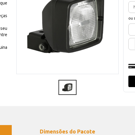
 que
eças
ou 
 seu
ntre
uina
Dimensões do Pacote