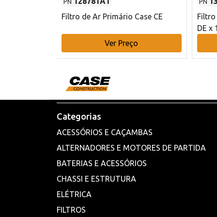
128781A1
1
PN
PN
l - 80 mm DE
Filtro de Ar Primário Case CE
Filtr
DE x 
o
Ver Preço
Categorias
ACESSÓRIOS E CAÇAMBAS
ALTERNADORES E MOTORES DE PARTIDA
BATERIAS E ACESSÓRIOS
CHASSI E ESTRUTURA
ELÉTRICA
FILTROS