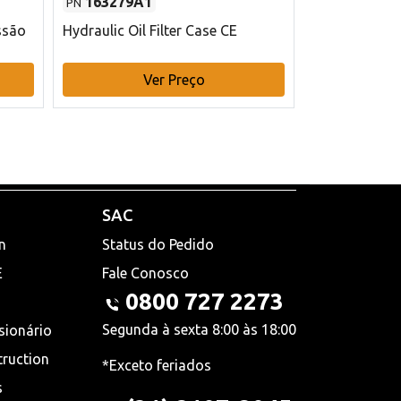
163279A1
48145970
PN
PN
ssão
Hydraulic Oil Filter Case CE
Filtro de com
x 75 mm L Ca
Ver Preço
V
SAC
n
Status do Pedido
E
Fale Conosco
0800 727 2273
Segunda à sexta 8:00 às 18:00
sionário
truction
*Exceto feriados
s