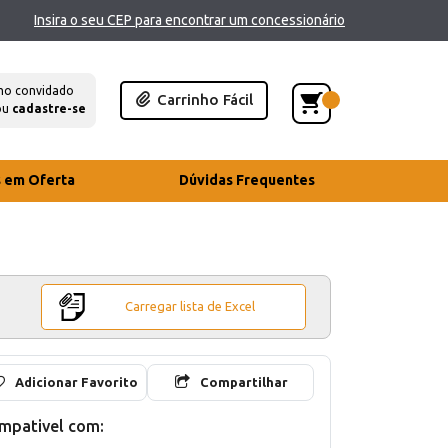
Insira o seu CEP para encontrar um concessionário
mo convidado
Carrinho Fácil
ou
cadastre-se
s em Oferta
Dúvidas Frequentes
Carregar lista de Excel
Adicionar Favorito
Compartilhar
mpativel com: