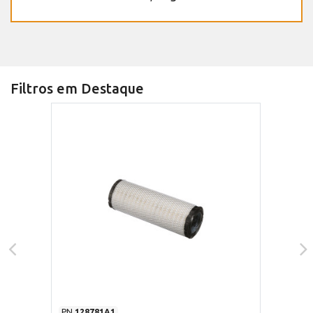
Filtros em Destaque
PN
128781A1