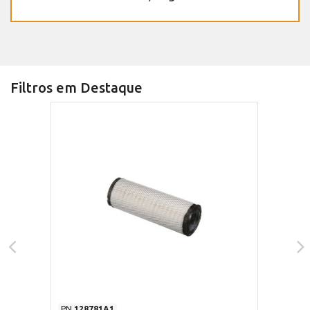
Filtros em Destaque
PN
128781A1