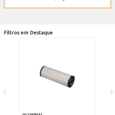
Filtros em Destaque
PN
128781A1