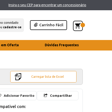
Insira o seu CEP para encontrar um concessionário
mo convidado
Carrinho Fácil
ou
cadastre-se
s em Oferta
Dúvidas Frequentes
Carregar lista de Excel
Adicionar Favorito
Compartilhar
mpativel com: