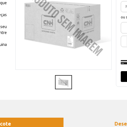
 que
eças
ou 
 seu
ntre
uina
cote
Dese