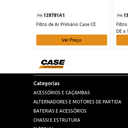
128781A1
1
PN
PN
l - 80 mm DE
Filtro de Ar Primário Case CE
Filtr
DE x 
o
Ver Preço
Categorias
ACESSÓRIOS E CAÇAMBAS
ALTERNADORES E MOTORES DE PARTIDA
BATERIAS E ACESSÓRIOS
CHASSI E ESTRUTURA