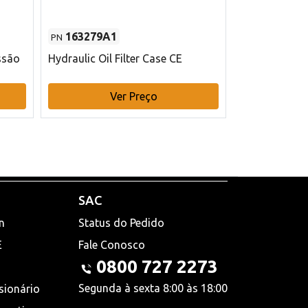
163279A1
48145970
PN
PN
ssão
Hydraulic Oil Filter Case CE
Filtro de com
x 75 mm L Ca
Ver Preço
V
SAC
n
Status do Pedido
E
Fale Conosco
0800 727 2273
Segunda à sexta 8:00 às 18:00
sionário