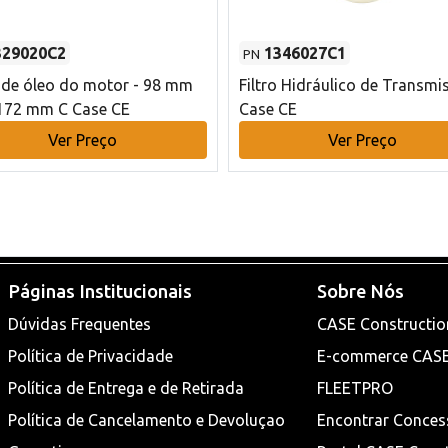
329020C2
1346027C1
PN
o de óleo do motor - 98 mm
Filtro Hidráulico de Transmi
172 mm C Case CE
Case CE
Ver Preço
Ver Preço
Páginas Institucionais
Sobre Nós
Dúvidas Frequentes
CASE Constructio
Política de Privacidade
E-commerce CAS
Política de Entrega e de Retirada
FLEETPRO
Política de Cancelamento e Devoluçao
Encontrar Conces