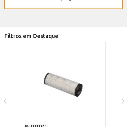
Filtros em Destaque
PN
128781A1