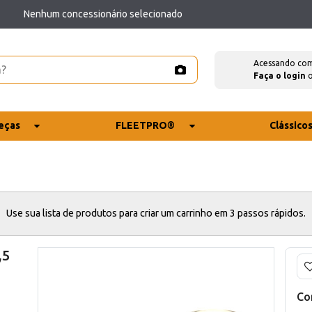
Nenhum concessionário selecionado
Acessando co
Faça o login
eças
FLEETPRO®
Clássico
Use sua lista de produtos para criar um carrinho em 3 passos rápidos.
,5
Co