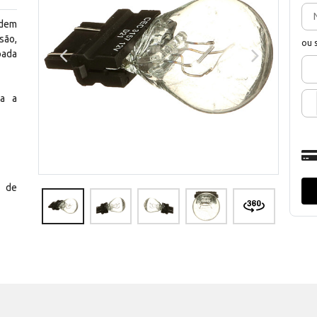
ndem
são,
ou 
pada
ia a
s de