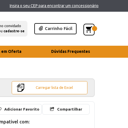
Insira o seu CEP para encontrar um concessionário
mo convidado
Carrinho Fácil
ou
cadastre-se
s em Oferta
Dúvidas Frequentes
Carregar lista de Excel
Adicionar Favorito
Compartilhar
mpativel com: