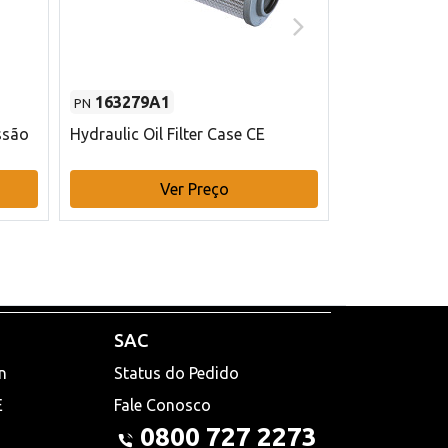
163279A1
48145970
PN
PN
ssão
Hydraulic Oil Filter Case CE
Filtro de com
x 75 mm L Ca
Ver Preço
V
SAC
n
Status do Pedido
E
Fale Conosco
0800 727 2273