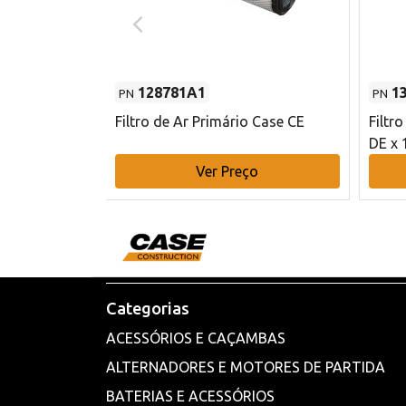
128781A1
1
PN
PN
l - 80 mm DE
Filtro de Ar Primário Case CE
Filtr
DE x 
o
Ver Preço
Categorias
ACESSÓRIOS E CAÇAMBAS
ALTERNADORES E MOTORES DE PARTIDA
BATERIAS E ACESSÓRIOS